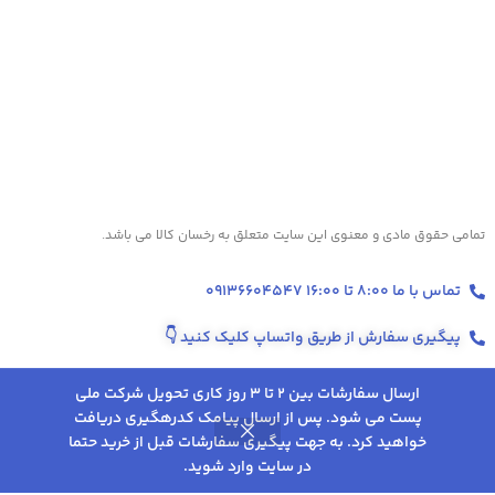
تمامی حقوق مادی و معنوی این سایت متعلق به رخسان کالا می باشد.
تماس با ما 8:00 تا 16:00 09136604547
پیگیری سفارش از طریق واتساپ کلیک کنید
👇
ارسال سفارشات بین 2 تا 3 روز کاری تحویل شرکت ملی
پست می شود. پس از ارسال پیامک کدرهگیری دریافت
8,757,000
تومان
انتخاب
ماساژور برقی
خواهید کرد. به جهت پیگیری سفارشات قبل از خرید حتما
0
–
رومئو مدل RM-
گزینه
تخفیف‌ها و پروموشن‌های ویژه در اینستاگرام 👇
در سایت وارد شوید.
8585
روشگاه
علاقه مندی
سبد خرید
حساب کاربری من
ها
9,174,000
تومان