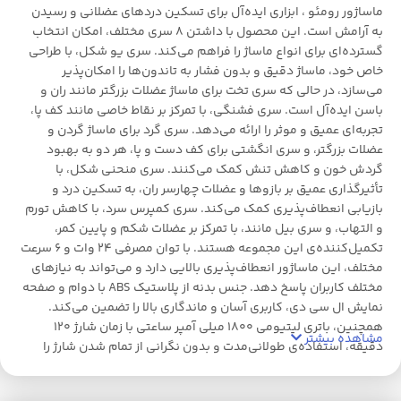
ماساژور رومئو ، ابزاری ایده‌آل برای تسکین دردهای عضلانی و رسیدن
به آرامش است. این محصول با داشتن 8 سری مختلف، امکان انتخاب
گسترده‌ای برای انواع ماساژ را فراهم می‌کند. سری یو شکل، با طراحی
خاص خود، ماساژ دقیق و بدون فشار به تاندون‌ها را امکان‌پذیر
می‌سازد، در حالی که سری تخت برای ماساژ عضلات بزرگتر مانند ران و
باسن ایده‌آل است. سری فشنگی، با تمرکز بر نقاط خاصی مانند کف پا،
تجربه‌ای عمیق و موثر را ارائه می‌دهد. سری گرد برای ماساژ گردن و
عضلات بزرگتر، و سری انگشتی برای کف دست و پا، هر دو به بهبود
گردش خون و کاهش تنش کمک می‌کنند. سری منحنی شکل، با
تأثیرگذاری عمیق بر بازوها و عضلات چهارسر ران، به تسکین درد و
بازیابی انعطاف‌پذیری کمک می‌کند. سری کمپرس سرد، با کاهش تورم
و التهاب، و سری بیل مانند، با تمرکز بر عضلات شکم و پایین کمر،
تکمیل‌کننده‌ی این مجموعه هستند. با توان مصرفی 24 وات و 6 سرعت
مختلف، این ماساژور انعطاف‌پذیری بالایی دارد و می‌تواند به نیازهای
مختلف کاربران پاسخ دهد. جنس بدنه از پلاستیک ABS با دوام و صفحه
نمایش ال سی دی، کاربری آسان و ماندگاری بالا را تضمین می‌کند.
همچنین، باتری لیتیومی 1800 میلی آمپر ساعتی با زمان شارژ 120
مشاهده بیشتر
دقیقه، استفاده‌ی طولانی‌مدت و بدون نگرانی از تمام شدن شارژ را
ممکن می‌سازد. این ماساژور همراه با کیف نگهداری عرضه می‌شود، که
حمل و نقل آن را آسان و محافظت از دستگاه را در برابر آسیب‌های