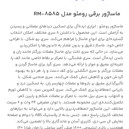
ماساژور برقی رومئو مدل RM-8585
ماساژور رومئو ، ابزاری ایده‌آل برای تسکین دردهای عضلانی و رسیدن
به آرامش است. این محصول با داشتن 8 سری مختلف، امکان انتخاب
گسترده‌ای برای انواع ماساژ را فراهم می‌کند. سری یو شکل، با طراحی
خاص خود، ماساژ دقیق و بدون فشار به تاندون‌ها را امکان‌پذیر
می‌سازد، در حالی که سری تخت برای ماساژ عضلات بزرگتر مانند ران و
باسن ایده‌آل است. سری فشنگی، با تمرکز بر نقاط خاصی مانند کف پا،
تجربه‌ای عمیق و موثر را ارائه می‌دهد. سری گرد برای ماساژ گردن و
عضلات بزرگتر، و سری انگشتی برای کف دست و پا، هر دو به بهبود
گردش خون و کاهش تنش کمک می‌کنند. سری منحنی شکل، با
تأثیرگذاری عمیق بر بازوها و عضلات چهارسر ران، به تسکین درد و
بازیابی انعطاف‌پذیری کمک می‌کند. سری کمپرس سرد، با کاهش تورم
و التهاب، و سری بیل مانند، با تمرکز بر عضلات شکم و پایین کمر،
تکمیل‌کننده‌ی این مجموعه هستند. با توان مصرفی 24 وات و 6 سرعت
مختلف، این ماساژور انعطاف‌پذیری بالایی دارد و می‌تواند به نیازهای
مختلف کاربران پاسخ دهد. جنس بدنه از پلاستیک ABS با دوام و صفحه
نمایش ال سی دی، کاربری آسان و ماندگاری بالا را تضمین می‌کند.
همچنین، باتری لیتیومی 1800 میلی آمپر ساعتی با زمان شارژ 120