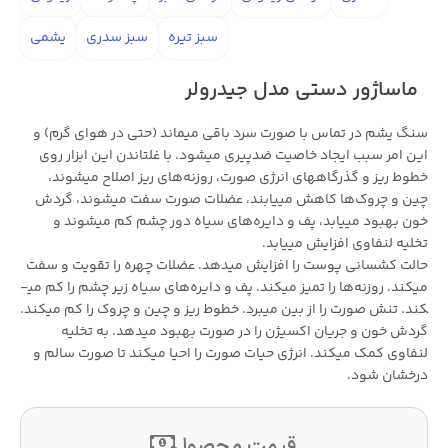
سبز تیره
سبز سدری
یشمی
ماساژور دستی مدل جیدرولر
سنگ یشم در تماس با صورت سرد باقی می­ماند (حتی در هوای گرم) و
این امر سبب ایجاد خاصیت ضدپیری می­شود. با غلتاندن این ابزار روی
خطوط ریز و گذرگاه­های انرژی صورت، روزنه­‌های ریز اصلاح می­شوند،
چین و چروک­‌ها کاهش می­یابند، عضلات صورت سفت می­شوند، گردش
خون بهبود می­یابد، پف و دایره­‌های سیاه دور چشم کم می­شوند و
تخلیه لنفاوی افزایش می­یابد.
حالت کشسانی پوست را افزایش می­دهد. عضلات چهره را تقویت و سفت
می­کند. روزنه‌­ها را تمیز می­کند. پف و دایره­‌های سیاه زیر چشم را کم می­
کند. تنش صورت را از بین می­برد. خطوط ریز و چین و چروک را کم می­کند.
گردش خون و جریان اکسیژن را در صورت بهبود می­دهد. به تخلیه
لنفاوی کمک می­کند. انرژی حیات صورت را احیا می­کند تا صورت سالم و
درخشان شود.
قیمت محصول