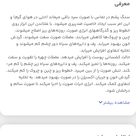
معرفی
سنگ یشم در تماس با صورت سرد باقی می­ماند (حتی در هوای گرم) و
این امر سبب ایجاد خاصیت ضدپیری می­شود. با غلتاندن این ابزار روی
خطوط ریز و گذرگاه­های انرژی صورت، روزنه­‌های ریز اصلاح می­شوند،
چین و چروک­‌ها کاهش می­یابند، عضلات صورت سفت می­شوند، گردش
خون بهبود می­یابد، پف و دایره­‌های سیاه دور چشم کم می­شوند و
تخلیه لنفاوی افزایش می­یابد.
حالت کشسانی پوست را افزایش می­دهد. عضلات چهره را تقویت و سفت
می­کند. روزنه‌­ها را تمیز می­کند. پف و دایره­‌های سیاه زیر چشم را کم می­
کند. تنش صورت را از بین می­برد. خطوط ریز و چین و چروک را کم می­کند.
گردش خون و جریان اکسیژن را در صورت بهبود می­دهد. به تخلیه
لنفاوی کمک می­کند. انرژی حیات صورت را احیا می­کند تا صورت سالم و
درخشان شود.
مشاهده بیشتر