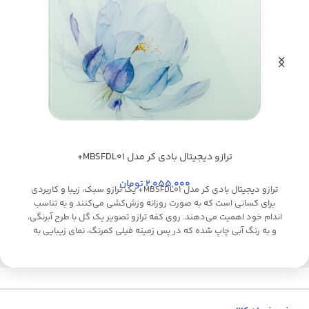
ترازو دیجیتال بادی کر مدل MBSFDL01+
سفید
م
2,055,000
تومان
ترازو دیجیتال بادی کر مدل MBSFDL01+ یک ترازو سبک، زیبا و کاربردی
برای کسانی است که به صورت روزانه وزش‌کشی می‌کنند و به تناسب
اندام خود اهمیت می‌دهند. روی کفه ترازو تصویر یک گل با طرح آبرنگی،
و به رنگ آبی چاپ شده که در پس زمینه فیلی کمرنگ، نمای زیبایی به
ظاهر کلی دستگاه بخشیده. به بیان دیگر، در اولین نگاه، این ظاهر
ش
رنگارنگ ترازو است که جلب توجه می‌کند. سازندگان برای آنکه طرح به کار
رفته دچار خدشه نشود، از یک LED پنهان در زیر گلس 6 میل نشکن
استفاده کرده‌اند که تنها در زمان وزن‌کشی روشن می‌شود. این نمایشگر
علاوه بر نمایش وزن کاربر، اطلاعات دمای پیرامون و شارژ باقیمانده دستگاه