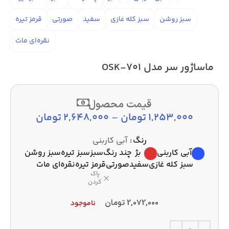
سبز روشن
سبز کله غازی
سفید
صورتی
قرمز تیره
نقره‌ای مات
ماساژور سر مدل OSK-701
قیمت محصول
1,253,000
تومان
–
2,648,000
تومان
رنگ
آبی کاربنی
آبی کاربنی
بژ
چند رنگ
سبز
سبز تیره
سبز روشن
سبز کله غازی
سفید
صورتی
قرمز تیره
نقره‌ای مات
پاک
کردن
2,072,000
تومان
ناموجود