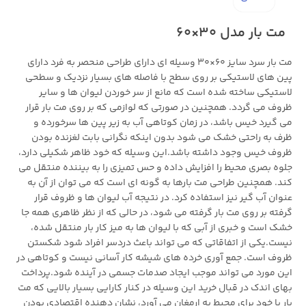
مت بار مدل 30×60
مت بار سرد سایز 60×30 وسیله ای دارای طراحی منحصر به فرد دارای
پین های لاستیکی بر روی سطح با فاصله های بسیار نزدیک و سطحی
لاستیکی ساخته شده است که مانع از سر خوردن لیوان ها و سایر
ظروف می گردد. همچنین در صورتی که لوازمی که بر روی مت بار قرار
می گیرد خیس باشد، در زمان کوتاهی آب به زیر پین ها سرخورده و
ظرف به راحتی خشک می شود بدون اینکه نگرانی بابت لغزنده بودن
ظروف خیس وجود داشته باشد.این وسیله که خود ظاهر شکیلی دارد،
جلوه بصری محیط را افزایش داده و حس تمیزی را به بیننده منتقل می
کند. همچنین طراحی مت بارها به گونه ای است که می توان از آن به
عنوان آب گیر نیز استفاده کرد. در نتیجه آب لیوان ها و ظروف قرار
گرفته بر روی مت بار گرفته می شود، در حالی که از نظر ظاهری همه جا
خشک است و خبری از آبی که با لیوان ها به میز کار بار منتقل شده،
نیست.یکی از اتفاقاتی که می تواند باعث دردسر افراد شود شکستن
ظروف است. جمع آوری خرده های شیشه کار آسانی نیست و کوتاهی در
این مورد می تواند موجب ایجاد صدمات جسمی در آینده شود.پرداخت
بهای اندک در قبال خرید این وسیله در کنار کارایی بسیار بالایی که مت
بار با خود برای محیط به ارمغان می آورد، نشان دهنده اقتصادی بودن