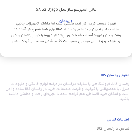
فانل اسپرسوساز مدل Djago کد 58
0
تومان
قهوه درست کردن کار لذت بخشی است اما داشتن تجهیزات جانبی
مناسب تجربه بهتری به ما می‌دهد. احتمالا برای شما هم پیش آمده که
وقت ریختن قهوه آسیاب شده درون پرتافلتر قهوه را دور پرتافیلتر و دور
و اطراف بریزید. این موضوع هم باعث کثیف شدن محیط می‌گردد و هم
باعث دورریز قهوه می‌شود. داشتن یک فانل در این مواقع کمک زیادی
به ما می‌کند. فانل Djago سایز 58 میلی‌متر با اندازه دقیق درون پرتافیلتر
قرار می‌گیرد و کار ما را راحت می‌کند. کیفیت ساخت فانل بسیار بالا بوده و
فانل ظاهر شیکی هم دارد. این فانل برای اکثر دستگاه‌های اسپرسوساز
صنعتی و نیمه صنعتی که قطر سبد پرتافیلترشان 58 میلی‌متر است
معرفی رخسان کالا
مناسب است.
رخسان کالا، فروشگاهی با سابقه درخشان در عرضه لوازم خانگی و ملزومات
منزل، با محصولاتی با کیفیت و قیمت منصفانه. خرید در رخسان کالا ساده و امن
است و امکان خرید اقساطی هم فراهم شده تا تجربه‌ای راحت و مطمئن داشته
باشید.
اطلاعات تماس
تماس با رخسان کالا