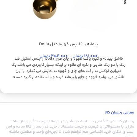
پیمانه و کلیپس قهوه مدل Dolla
استیل براق
استیل
طلایی
طلایی براق
کروم
نقره ای
م
181,000
تومان
–
454,000
تومان
قاشق پیمانه و گیره پاکت قهوه و چای طرح Dolla از جنس استیل ضد
زنگ با دو رنگ طلایی و نقره ای علاوه بر اینکه بسیار کاربردی می باشد یک
دیزاین لوکس به پاکت های چای و قهوه به نمایش می گذارد. با این
قاشق می توانید قهوه و چای را پیمانه کرده و با استفاده از گیره دسته
بلند، درب پاکت قهوه و چای را به طور کامل بست تا از ورود هوا و از بین
رفتن کیفیت چای و قهوه جلوگیری کند.
معرفی رخسان کالا
رخسان کالا، فروشگاهی با سابقه درخشان در عرضه لوازم خانگی و ملزومات
منزل، با محصولاتی با کیفیت و قیمت منصفانه. خرید در رخسان کالا ساده و امن
است و امکان خرید اقساطی هم فراهم شده تا تجربه‌ای راحت و مطمئن داشته
باشید.