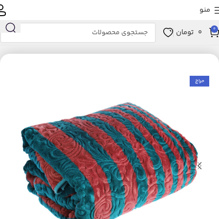
منو
0
0
تومان
خانه
خانه و آشپزخانه
خواب
پتو
حراج