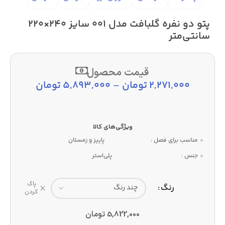
پتو دو نفره گلبافت مدل 001 سایز 240×220
سانتی‌متر
قیمت محصول
2,271,000
تومان
–
5,893,000
تومان
مناسب برای فصل :
پاییز و زمستان
جنس :
پلی‌استر
پاک
رنگ
کردن
5,822,000
تومان