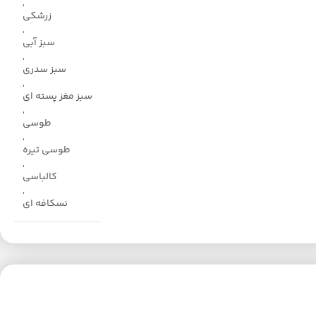
,
زرشکی
,
سبز آبی
,
سبز سدری
,
سبز مغز پسته ای
,
طوسی
,
طوسی تیره
,
کالباسی
,
نسکافه ای