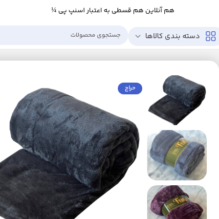
هم آنلاین هم قسطی به اعتبار اسنپ پی ¼
دسته بندی کالاها
خانه
خانه و آشپزخانه
خواب
پتو
پتو مسافرتی شادیلون مدل TIMA دونفره سایز 220*195 سانتی متر
حراج