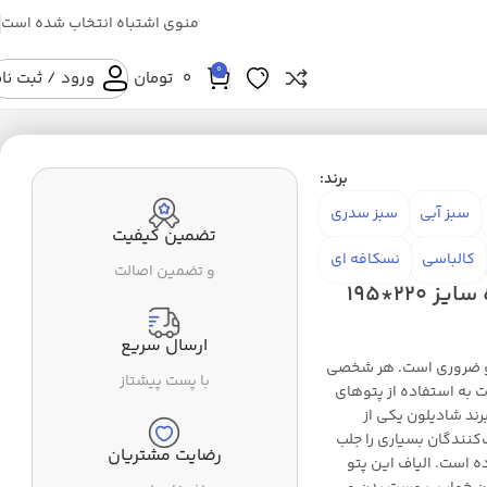
منوی اشتباه انتخاب شده است
0
0
تومان
ورود / ثبت نا
برند:
سبز آبی
سبز سدری
تضمین کیفیت
کالباسی
نسکافه ای
و تضمین اصالت
پتو مسافرتی شادیلون مدل TIMA دونفره سایز 220*195
ارسال سریع
 و ضروری است. هر شخصی
با پست پیشتاز
 به استفاده از پتوهای
ند شادیلون یکی از
کنندگان بسیاری را جلب
رضایت مشتریان
ه است. الیاف این پتو