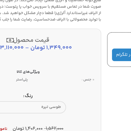
هیچ‌گونه حساسیت و آلرژی فصلی ایجاد نمی‌کند. در طول زم
صورت شما در تماس مستقیم با سرویس خواب یا پتوست؛ درن
از الیاف غیراستاندارد آلرژی‌زا قطعا دچار مشکل خواهید شد. 
با تولید محصولاتی با الیاف ضدحساسیت، رضایت شما را جلب ک
قیمت محصول
1,349,000
تومان
–
3,110,000
ر تلگرام
جنس :
پلی‌استر
رنگ
1,562,000
1,406,000
تومان
نامو