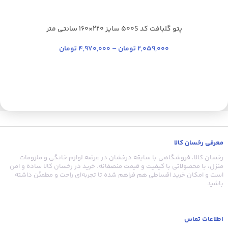
پتو گلبافت کد 500S سایز 220×160 سانتی متر
آبی کاربنی
شیری
ارغوانی
+39
2,059,000
تومان
–
4,970,000
تومان
ی
ق
معرفی رخسان کالا
رخسان کالا، فروشگاهی با سابقه درخشان در عرضه لوازم خانگی و ملزومات
منزل، با محصولاتی با کیفیت و قیمت منصفانه. خرید در رخسان کالا ساده و امن
است و امکان خرید اقساطی هم فراهم شده تا تجربه‌ای راحت و مطمئن داشته
باشید.
اطلاعات تماس