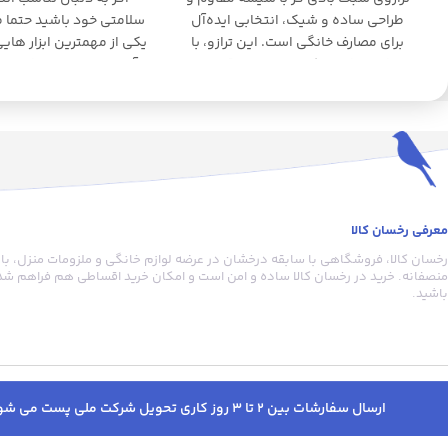
طراحی ساده و شیک، انتخابی ایده‌آل
سلامتی خود باشید حتما می
برای مصارف خانگی است. این ترازو، با
یکی از مهمترین ابزار های
اشغال فضای کم، تجربه‌ای دقیق و
آن نیاز خواهید داشت و 
کارآمد را ارائه می‌دهد. کیفیت ساخت بالا
انتخاب ترازوی مناسب از 
و دقت بی‌نظیر آن، گزینه‌ای مناسب برای
برخوردار است زیرا اندازه
افرادی است که به زیبایی و عملکرد
وزن یکی از مهمترین پارا
اهمیت می‌دهند. همچنین، نمایشگر
تنظیم برنامه غذایی و و
LCD مخفی و دماسنج داخلی، به جذابیت
علاوه بر آن تاثیر به سزای
و کاربری این محصول افزوده‌اند.
بخشی برای ورزش و یا بهب
روانی رژیم های غذایی دار
معرفی رخسان کالا
یکی از بهترین انتخاب ها
رخسان کالا، فروشگاهی با سابقه درخشان در عرضه لوازم خانگی و ملزومات منزل، با
همه نیاز های شما از ی
منصفانه. خرید در رخسان کالا ساده و امن است و امکان خرید اقساطی هم فراهم شده
دیجیتال را برآورده کند ت
باشید.
خواهد بود. صفحه این تر
مقاومت بالایی در برابر ف
ضربه دارد . زیبایی محصو
است و حسی از انگیزه و 
ارسال سفارشات بین 2 تا 3 روز کاری تحویل شرکت ملی پست می شود. پس از ارسال پیامک کدرهگیری دریافت خواهید کرد. به جهت پیگیری سفارشات قبل از خرید حتما در سایت وارد شوید.
ایجاد میکند استحکام 
واسطه ابعاد آن بالاست و م