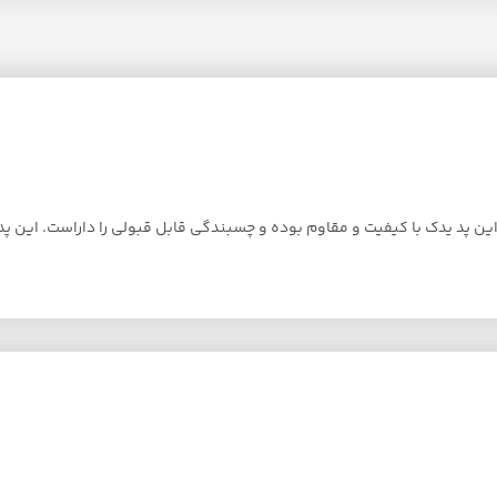
ین پد یدک با کیفیت و مقاوم بوده و چسبندگی قابل قبولی را داراست. این پد