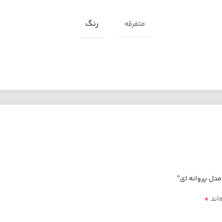
رنگ
متفرقه
دل پروانه ای”
*
‌اند