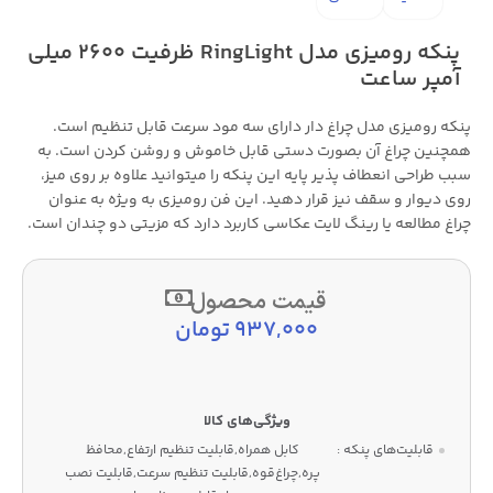
پنکه رومیزی مدل RingLight ظرفیت 2600 میلی
آمپر ساعت
پنکه رومیزی مدل چراغ دار دارای سه مود سرعت قابل تنظیم است.
همچنین چراغ آن بصورت دستی قابل خاموش و روشن کردن است. به
سبب طراحی انعطاف پذیر پایه این پنکه را میتوانید علاوه بر روی میز،
روی دیوار و سقف نیز قرار دهید. این فن رومیزی به ویژه به عنوان
چراغ مطالعه یا رینگ لایت عکاسی کاربرد دارد که مزیتی دو چندان است.
قیمت محصول
937,000
تومان
قابلیت‌های پنکه :
کابل همراه,قابلیت تنظیم ارتفاع,محافظ
پره,چراغ‌قوه,قابلیت تنظیم سرعت,قابلیت نصب