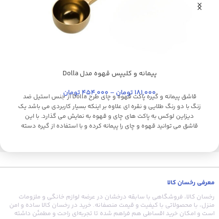
پیمانه و کلیپس قهوه مدل Dolla
استیل براق
استیل
طلایی
طلایی براق
کروم
نقره ای
ا
181,000
تومان
–
454,000
تومان
قاشق پیمانه و گیره پاکت قهوه و چای طرح Dolla از جنس استیل ضد
زنگ با دو رنگ طلایی و نقره ای علاوه بر اینکه بسیار کاربردی می باشد یک
دیزاین لوکس به پاکت های چای و قهوه به نمایش می گذارد. با این
قاشق می توانید قهوه و چای را پیمانه کرده و با استفاده از گیره دسته
آ
بلند، درب پاکت قهوه و چای را به طور کامل بست تا از ورود هوا و از بین
رفتن کیفیت چای و قهوه جلوگیری کند.
ق
گ
معرفی رخسان کالا
رخسان کالا، فروشگاهی با سابقه درخشان در عرضه لوازم خانگی و ملزومات
منزل، با محصولاتی با کیفیت و قیمت منصفانه. خرید در رخسان کالا ساده و امن
است و امکان خرید اقساطی هم فراهم شده تا تجربه‌ای راحت و مطمئن داشته