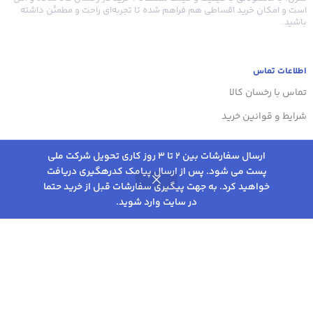
است و امکان خرید اقساطی هم فراهم شده تا تجربه‌ای راحت و مطمئن داشته
باشید.
اطلاعات تماس
تماس با رخسان کالا
شرایط و قوانین خرید
ارسال سفارشات بین 2 تا 3 روز کاری تحویل شرکت ملی
پست می شود. پس از ارسال پیامک کدرهگیری دریافت
351,000
تومان
انتخاب
پنکه شارژی مدل
خواهید کرد. به جهت پیگیری سفارشات قبل از خرید حتما
0
–
خرگوشی ظرفیت ۴۰۰
گزینه
در سایت وارد شوید.
میلی آمپر ساعت
روشگاه
علاقه مندی
سبد خرید
حساب کاربری من
ها
794,000
تومان