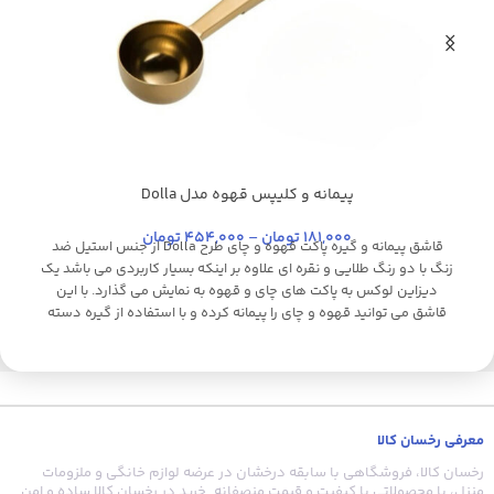
پیمانه و کلیپس قهوه مدل Dolla
استیل براق
استیل
طلایی
طلایی براق
کروم
نقره ای
م
181,000
تومان
–
454,000
تومان
قاشق پیمانه و گیره پاکت قهوه و چای طرح Dolla از جنس استیل ضد
ت
زنگ با دو رنگ طلایی و نقره ای علاوه بر اینکه بسیار کاربردی می باشد یک
دیزاین لوکس به پاکت های چای و قهوه به نمایش می گذارد. با این
قاشق می توانید قهوه و چای را پیمانه کرده و با استفاده از گیره دسته
ه
بلند، درب پاکت قهوه و چای را به طور کامل بست تا از ورود هوا و از بین
رفتن کیفیت چای و قهوه جلوگیری کند.
معرفی رخسان کالا
رخسان کالا، فروشگاهی با سابقه درخشان در عرضه لوازم خانگی و ملزومات
منزل، با محصولاتی با کیفیت و قیمت منصفانه. خرید در رخسان کالا ساده و امن