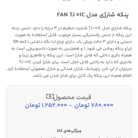
پنکه شارژی مدل FAN TJ 01C
پنکه شارژی مدل TJ-01C قابلیت تنظیم در 3 درجه را دارد. جنس بدنه
این پنکه از جنس پلاستیکی بسیار مرغوب، قابل استفاده به صورت
دستی و دارای 3 حالت وزش باد، دارای چراغ (با نگه داشتن دکمه ON
چراغ پنکه روشن می شود.) و همچنین به صورت جاسوییچی است به
همراه باتری داخلی که قابل شارژ است. این پنکه یا ظاهری زیبا و
فانتزی که دارد به راحتی قابل حمل است. برای شارژ کردن TJ-01C
میتوان از لپ تاپ, پاوربانک, شارژر فندکی و شارژر معمولی استفاده کرد.
اقلام همراه این پنکه یک کابل برای شارژ شدن می باشد.
قیمت محصول
780,000
تومان
–
1,252,000
تومان