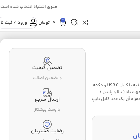
منوی اشتباه انتخاب شده است
0
0
تومان
ورود / ثبت نا
تضمین کیفیت
و تضمین اصالت
پنکه USB شارک مدل FIBER WHITE سایز 25CM دارای منبع تغذیه با کابل USB C و دکمه
باد ( بالا و پایین )
راه آن یک عدد کابل تایپ
ارسال سریع
با پست پیشتاز
رضایت مشتریان
ان