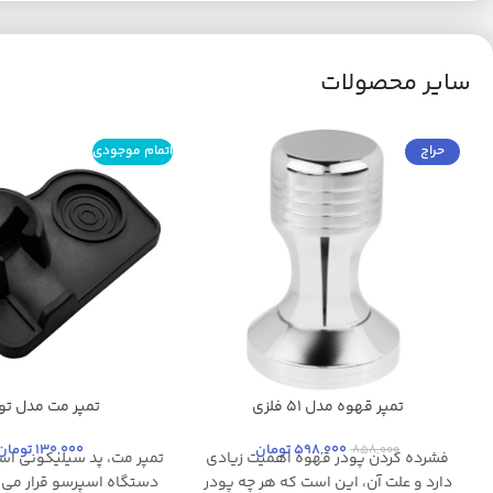
سایر محصولات
حراج
اتمام موجودی
تمپر قهوه مدل 51 فلزی
تمپر مت مدل تو
استیل
مشکی
598,000
تومان
130,000
تومان
858,000
فشرده کردن پودر قهوه اهمیت زیادی
تمپر مت، پد سیلیکونی است
دارد و علت آن، این است که هر چه پودر
دستگاه اسپرسو قرار می 