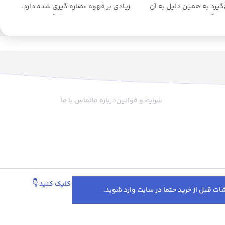
گیرد به همین دلیل به آن
زیادی بر قهوه عصاره گیری شده دارد.
هم گفته می‌شود. وظیفه
وزن این لولر بیش از 300 گرم است که
ت که قهوه آسیاب شده در
به خوبی سطح قهوه را صاف می کند.
تر را به قرص قهوه تبدیل
کیفیت بدنه مناسب و وزن بالای این
ج
که شما فیلتر حاوی پودر
لولر، آن را از اکثر لولرهای موجود در بازار
تا‌ فیلتر قرار دادید و زیر
متمایز می کند. سایز لولر 51 است که
اه اسپرسو بستید، آب با
برای اکثر دستگاه های خانگی و نیمه
فیلتر حاوی پودر قهوه
صنعتی کاربرد دارد. بر خلاف اکثر لولرهای
شود. پودر قهوه بعد از
موجود در بازار این لولر سه تکه است که
شرایط و قوانین
درباره ما
تماس با ما
حجم بیشتری پیدا خواهد
به زیبایی ظاهری آن افزوده است.
له پودر قهوه تا لبه فیلتر
 باشد آب از کنار فیلتر
و فضای اطراف دستگاه را
علت دیگر استفاده از تمپر
گر قهوه فشرده نشود آب
ه فشرده نشده عبور می
عصاره ی قهوه خارج نمی
پیگیری سفارش از طریق واتساپ کلیک کنید
👇
جه قهوه دم شده رقیق و
اهد بود. مدل جدید لولر
گتر در دو سایز 51 و 58 با لبه مدرج