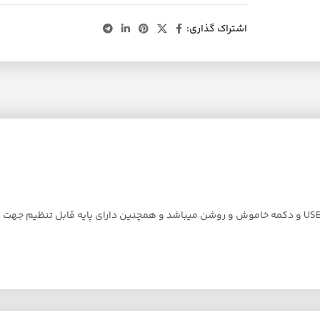
اشتراک گذاری:
پنکه USB شارک مدل FIBER WHITE سایز 25CM دارای منبع تغذیه با کابل USB C و دکمه خاموش و روشن میباشد و هم