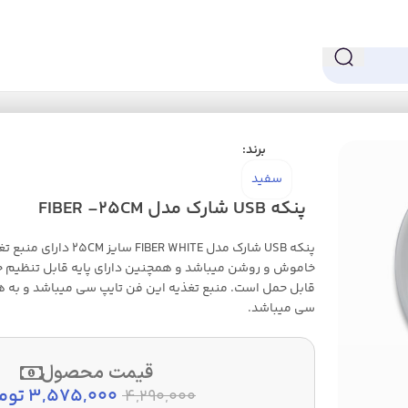
اه، گیره‌ای و USB
پنکه USB شارک مدل FIBER -25CM
برند:
سفید
پنکه USB شارک مدل FIBER -25CM
خاموش و روشن میباشد و همچنین دارای پایه قابل تنظیم جهت 
قابل حمل است. منبع تغذیه این فن تایپ سی میباشد و به هم
سی میباشد.
قیمت محصول
3,575,000
توم
4,290,000