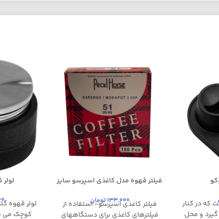
کو
فیلتر قهوه مدل کاغذی اسپرسو سایز
لولر قه
51 بسته 100 عددی
سفید
00
133,000
تومان
 که در کنار
لولر قهوه گت
فیلتر کاغذی اسپرسو- استفاده از
گیرد و محل
کوچک می با
فیلترهای کاغذی برای دستگاههای