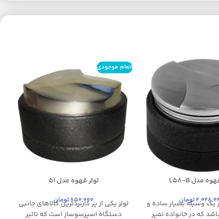
اتمام موجودی
وه مدل L58-B
لولر قهوه مدل 51
مشکی
2,028,0
تومان
650,000
تومان
ر یک وسیله بسیار ساده و
لولر یکی از پر کاربردترین کالاهای جانبی
ن
شد که در خانواده تمپر
دستگاه اسپرسوساز است که تاثیر