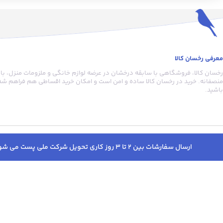
فشرده کردن پودرقهوه را ندارد. این امر
باریستا در هنگام تمپ کر
باعث می شود عمل عصاره گیری به
شود.
خوبی انجام نشود و قهوه رقیق باشد.
این محصول از دو قسمت تشکیل شده
است: دسته ارگونومیک از جنس
معرفی رخسان کالا
پلاستیک فشرده و قسمت زیرین که از
رخسان کالا، فروشگاهی با سابقه درخشان در عرضه لوازم خانگی و ملزومات منزل، با
جنس استیل ضدزنگ بوده و وزن بالایی
منصفانه. خرید در رخسان کالا ساده و امن است و امکان خرید اقساطی هم فراهم شده
دارد. دسته تمپر علاوه بر زیبایی ظاهری
باشید.
نسبت به دسته های سایر تمپرها، بسیار
خوش دست است که می توانید با
استفاده از آن نیروی کافی به پرتافیلتر
وارد نمایید. قسمت استیل نیز به صورت
پیچی از دسته جدا می شود و شستشو
ارسال سفارشات بین 2 تا 3 روز کاری تحویل شرکت ملی پست می شود. پس از ارسال پیامک کدرهگیری دریافت خواهید کرد. به جهت پیگیری سفارشات قبل از خرید حتما در سایت وارد شوید.
را بسیار راحت می کند. سایز تمپر 51
است که برای اکثر اسپرسوسازهای
خانگی موجود در بازار مانند مباشی،
رومانتیک و ... می توان از آن استفاده
نمود. طراحی ارگونومیک دسته کار را
تمامی حقوق مادی و معنوی این سا
برای استفاده بسیار ساده می‌سازد.