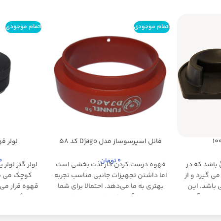
اتمام موجودی
اتمام موجودی
فانل اسپرسوساز مدل Djago کد 58
لولر قهوه 
مشکی
مشکی
0
تومان
0
 باشد که در
قهوه درست کردن کار لذت بخشی است
لولر گتر لولر
می گیرد و از
اما داشتن تجهیزات جانبی مناسب تجربه
کوچک می با
ی باشد. این
بهتری به ما می‌دهد. احتمالا برای شما
قهوه قرار می 
قهوه از آسیب
هم پیش آمده که وقت ریختن قهوه
تمپر گردون 
ار باریستا
آسیاب شده درون پرتافلتر قهوه را دور
لولر این اس
تسلط بیشتر
پرتافیلتر و دور و اطراف بریزید. این
درون پرتافیل