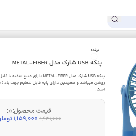
اه، گیره‌ای و USB
پنکه USB شارک مدل METAL-FIBER
برند:
پنکه USB شارک مدل METAL-FIBER
روشن میباشد و همچنین دارای پایه قابل تنظیم جهت باد ( بال
است.
قیمت محصول
1,159,000
تومان
1,931,000