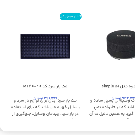
اتمام موجودی
مدل simple 51
مت بار سرد کد MT30-40
 مات
مشکی
ب
942,00
تومان
361,000
تومان
 یک وسیله ی بسیار ساده و
مت بار سرد، پدی برای لوازم بار سرد و
و
شد که در خانواده تمپر
وسایل قهوه می باشد که برای استفاده
گیرد به همین دلیل به آن
در بار سرد، چیدمان وسایل، جلوگیری از
هم گفته می شود. وظیفه
شکستن و سر خوردن لیوان و وسایل
ت که قهوه آسیاب شده در
مربوط به قهوه و در نهایت برای تمیزی
تر را به قرص قهوه تبدیل
استفاده می شود. این مت در سایزهای