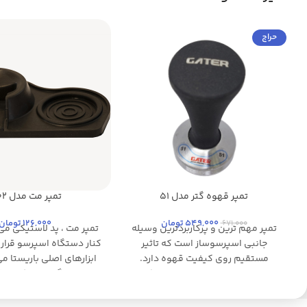
حراج
تمپر قهوه گتر مدل 51
تمپر مت مدل 1002
مشکی
مشکی
549,000
تومان
126,000
تومان
671,000
تمپر مهم ترین و پرکاربردترین وسیله
تمپر مت ، پد لاستیکی می
جانبی اسپرسوساز است که تاثیر
کنار دستگاه اسپرسو قرار 
مستقیم روی کیفیت قهوه دارد.
ابزارهای اصلی باریستا م
معمولا به همراه اسپرسوسازها یک عدد
ابزار در هنگام تمپ کردن 
تمپر پلاستیکی داده می شود که این
زدن به پرتافیلتر و میز ک
تمپر سنگینی کافی برای تمپ کردن و
جلوگیری می کند. و باعث 