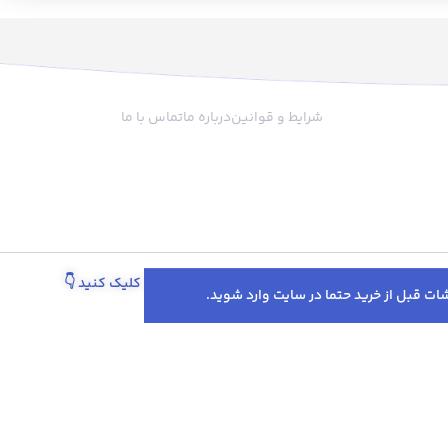
که شما فیلتر حاوی پودر
مختلف برای چیدمان تجهیزات نوشیدنی
تا‌ فیلتر قرار دادید و زیر
سرد و قهوه استفاده میشود. این
اه اسپرسو بستید، آب با
محصول از مواد بسیار با کیفیت می
فیلتر حاوی پودر قهوه
باشد.
شود. پودر قهوه بعد از
شرایط و قوانین
درباره ما
تماس با ما
حجم بیشتری پیدا خواهد
صله ی پودر قهوه تا لبه ی
نداشته باشد آب از کنار
زیر شده و فضای اطراف
کثیف می‌کند. علت دیگر
مپر این است که اگر قهوه
آب از قسمتی که فشرده
می کند و تمام عصاره ی
پیگیری سفارش از طریق واتساپ کلیک کنید
👇
ی شود و در نتیجه قهوه
قیق و بی‌کیفیت خواهد
بود. مدل جدید لولر گتر در سایز 51 با لبه
 با قابل تنظیم با وزن
تخفیف‌ها و پروموشن‌های ویژه در اینستاگرام 👇
مپرینگ اسپرسو را برای
ند. رنگهای جذاب آن هر
ای را وادار به خرید می