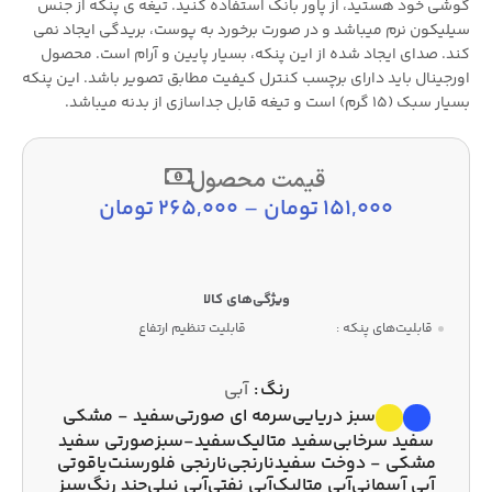
گوشی خود هستید، از پاور بانک استفاده کنید. تیغه ی پنکه از جنس
سیلیکون نرم میباشد و در صورت برخورد به پوست، بریدگی ایجاد نمی
کند. صدای ایجاد شده از این پنکه، بسیار پایین و آرام است. محصول
اورجینال باید دارای برچسب کنترل کیفیت مطابق تصویر باشد. این پنکه
بسیار سبک (15 گرم) است و تیغه قابل جداسازی از بدنه میباشد.
قیمت محصول
151,000
تومان
–
265,000
تومان
قابلیت‌های پنکه :
قابلیت تنظیم ارتفاع
رنگ
آبی
سبز دریایی
سرمه ای صورتی
سفید - مشکی
سفید سرخابی
سفید متالیک
سفید-سبز
صورتی سفید
مشکی - دوخت سفید
نارنجی
نارنجی فلورسنت
یاقوتی
آبی آسمانی
آبی متالیک
آبی نفتی
آبی نیلی
چند رنگ
سبز