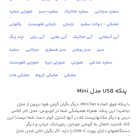
سفید سرخابی
سفید متالیک
سفید-سبز
صورتی سفید
مشکی - دوخت سفید
نارنجی
نارنجی فلورسنت
یاقوتی
آبی آسمانی
آبی متالیک
آبی نفتی
آبی نیلی
چند رنگ
سبز
سبز روشن
سبز فسفری
سرخابی
سفید
سفید صدفی
صورتی
صورتی تیره
صورتی فلورسنت
مشکی
مشکی کروم
مشکی مات
پنکه USB مدل Mini
با پنکه فوق العاده Mini Fan، دیگر نگران گرمی هوا بیرون از منزل
نباشید! این پنکه، همراه همیشگی شما در اتوبوس، محل کار، کلاس
درس و دیگر مکانهاییست که در آنها کنترل کولر دست شما نیست! این
کالا، قابلیت اتصال به گوشی موبایل، پاوربانک، لپتاپ و دیگر
دستگاههای دارای پورت USB-C را دارد. اگر نگران خالی شدن شارژ