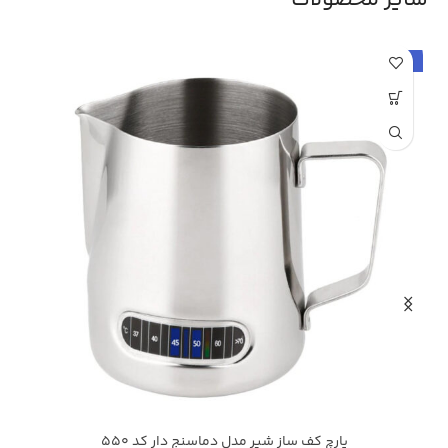
سایر محصولات
حراج
پارچ کف ساز شیر مدل دماسنج دار کد 550