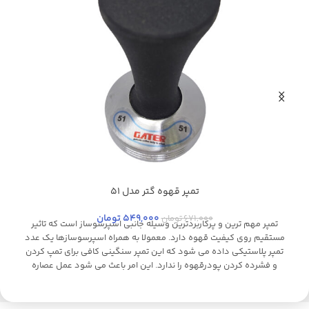
تمپر قهوه گتر مدل 51
مشکی
ب
549,000
تومان
671,000
تومان
تمپر مهم ترین و پرکاربردترین وسیله جانبی اسپرسوساز است که تاثیر
مستقیم روی کیفیت قهوه دارد. معمولا به همراه اسپرسوسازها یک عدد
تمپر پلاستیکی داده می شود که این تمپر سنگینی کافی برای تمپ کردن
و فشرده کردن پودرقهوه را ندارد. این امر باعث می شود عمل عصاره
گیری به خوبی انجام نشود و قهوه رقیق باشد. این محصول از دو قسمت
تشکیل شده است: دسته ارگونومیک از جنس پلاستیک فشرده و قسمت
زیرین که از جنس استیل ضدزنگ بوده و وزن بالایی دارد. دسته تمپر