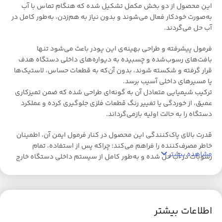
این محصول از دو بخش مکمل تشکیل شده که هنگام تماس با آب
به‌صورت خودکار فعال می‌شوند و بدون نیاز به هم‌زدن، به‌طور کامل در
آب حل می‌گردند.
فرمول پیشرفته و طراحی بهینه‌ی این پودر باعث می‌شود تنها
بافت‌های رسوب‌شده و چسبیده به دیواره‌های داخلی دستگاه هدف
قرار گرفته و شکسته شوند، بدون آن‌که به قطعات حساس، لاستیک‌ها
یا مسیرهای داخلی آسیب برسد.
ترکیب شیمیایی متعادل آن به گونه‌ای طراحی شده که ضمن تمیزکاری
عمیق، از خوردگی یا تغییر رنگ قطعات فلزی جلوگیری کرده و عملکرد
دستگاه را به حالت اولیه بازمی‌گرداند.
قدرت بالای پاک‌کنندگی این محصول در کنار فرمول ایمن آن، اطمینان
خاطر مصرف‌کننده را فراهم می‌کند؛ چراکه پس از استفاده، تمام
مشاهده بیشتر
رسوبات در آب حل شده و به‌طور کامل از سیستم داخلی دستگاه خارج
می‌شوند.
استفاده از این پودر بسیار ساده است — تنها کافی است محتویات هر
دو ساشه را داخل مخزن آب دستگاه بریزید و دستگاه را یک‌بار در حالت
دم‌آوری روشن کنید تا سیستم داخلی به‌صورت کامل جرم‌زدایی شود.
اطلاعات بیشتر
نتیجه‌ی نهایی استفاده از این پودر جرمگیر:تضمین دستگاهی تمیز،