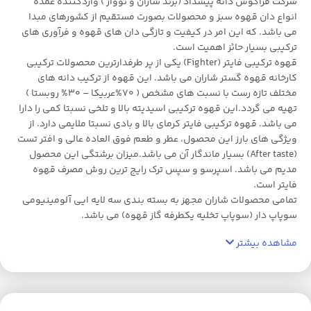
شرکت فراکوش دانه پیشداد (برند شاران و نوواژ ) واردکننده عمده
انواع دان قهوه سبز و محصولات بصورت مستقیم از کشورهای مبدا
می باشد. که این امر در کیفیت و تازگی دان های قهوه و فرآوری های
ترکیبی بسیار حائز اهمیت است.
قهوه ترکیبی فایتر (Fighter) یکی از پر طرفدارترین محصولات ترکیبی
کارخانه قهوه گستر شاران می باشد. این قهوه از ترکیب دانه های
مختلف تازه رست با نسبت های مشخص ( 70%عربیکا – 30% روبستا )
تهیه می گردد.این قهوه ترکیبی اسیدیته بالا و تلخی نسبتا کمی را دارا
می باشد. قهوه ترکیبی فایتر کرمای بالا و بادی نسبتا ملایمی دارد. از
ویژگی های بارز این محصول، عطر و طعم فوق العاده عالی و افتر تست
(After taste) بسیار ماندگار آن می باشد.میزان برشتگی این محصول
مدیم می باشد. اسپرسو و سپس ترک رایج ترین روش مصرف قهوه
فایتر است.
تمامی محصولات شاران مجهز به بسته بندی سه لایه ایی آلومینیومی
سوپاپ دار (سوپاپ تخلیه یکطرفه گاز قهوه) می باشد.
مشاهده بیشتر