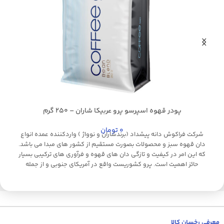
پودر قهوه اسپرسو پرو عربیکا شاران – 250 گرم
0
تومان
شرکت فراکوش دانه پیشداد (برندشاران و نوواژ ) واردکننده عمده انواع
دان قهوه سبز و محصولات بصورت مستقیم از کشور های مبدا می باشد.
که این امر در کیفیت و تازگی دان های قهوه و فرآوری های ترکیبی بسیار
حائز اهمیت است. پرو کشوریست واقع در آمریکای جنوبی و از جمله
بزرگترین تولیدکنندگان قهوه عربیکا به شمار می رود. و می تواند در گروه
م
قهوه های اسپشیالیتی قرار گیرد. قهوه پرو دارای عطر و طعم زیادیست
و از دیگر مشخصات طعمی آن می توان به: اسیدیته ملایم، بادی سبک،
ر
عطر و طعم نسبتا شیرین و کاراملی ، مرکبات خشک شده و همچنین افتر
ن
تیست خوب (پس مزه) اشاره کرد. قهوه پرو قابلیت استفاده در تهیه
ا
معرفی رخسان کالا