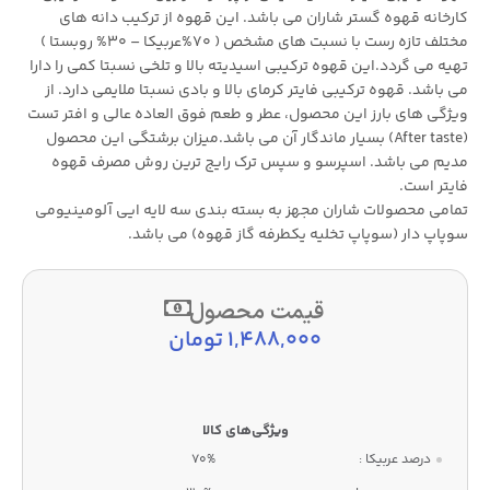
کارخانه قهوه گستر شاران می باشد. این قهوه از ترکیب دانه های
مختلف تازه رست با نسبت های مشخص ( 70%عربیکا – 30% روبستا )
تهیه می گردد.این قهوه ترکیبی اسیدیته بالا و تلخی نسبتا کمی را دارا
می باشد. قهوه ترکیبی فایتر کرمای بالا و بادی نسبتا ملایمی دارد. از
ویژگی های بارز این محصول، عطر و طعم فوق العاده عالی و افتر تست
(After taste) بسیار ماندگار آن می باشد.میزان برشتگی این محصول
مدیم می باشد. اسپرسو و سپس ترک رایج ترین روش مصرف قهوه
فایتر است.
تمامی محصولات شاران مجهز به بسته بندی سه لایه ایی آلومینیومی
سوپاپ دار (سوپاپ تخلیه یکطرفه گاز قهوه) می باشد.
قیمت محصول
1,488,000
تومان
درصد عربیکا :
70%