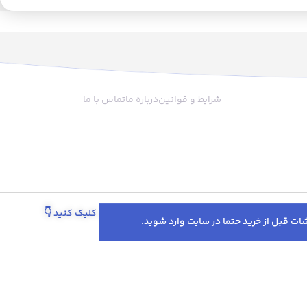
ر کیفیت و تازگی دان های
در کیفیت و تازگی دان های قهوه و
ی های ترکیبی بسیار حائز
فرآوری های ترکیبی بسیار حائز اهمیت
 سوماترا یکی از جزایر
است. قهوه ترکیبی استرانگ شاران از
ی است. از برجسته ترین
ترکیب دانه های مختلف تازه رست
 عربیکای سوماترا فوم
روبستا (100% روبستا)تهیه می گردد.با
 و ماندگار آن می باشد.
توجه به میزان کافئین بسیار بالای
ق
میکس استرانگ، نوشیدنی بسیار
شرایط و قوانین
درباره ما
تماس با ما
مناسبی برای آغاز یک روز پرانرژی
کاریست. و می توان آن را محصولی
ر
محبوب در بین ورزشکاران و جوانان پر
تحرک دانست.
ک
پیگیری سفارش از طریق واتساپ کلیک کنید
👇
تخفیف‌ها و پروموشن‌های ویژه در اینستاگرام 👇