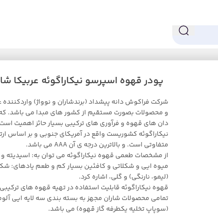
ه اسپرسو نیکاراگوئه عربیکا شاران – 250 گرم
پودر قهوه اسپرسو نیکاراگوئه عربیکا شاران – 0
شرکت فراکوش دانه پیشداد (برندشاران و نوواژ) واردکننده ع
و محصولات بصورت مستقیم از کشور های مبدا می باشد. که ا
دان های قهوه و فرآوری های ترکیبی بسیار حائز اهمیت است.
نیکاراگوئه کشوریست واقع در آمریکای جنوبی و بر اساس ارتف
متفاوتی است. و بالاترین درجه ی آن AAA می باشد.
از مشخصات طعمی قهوه نیکاراگوئه می توان به: اسیدیته و
میوه ایی و شکلاتی و کافئین بسیار کم و طعم یادهای: شکل
(لیمو، نارنگی) و گلی، اشاره کرد.
قهوه نیکاراگوئه قابلیت استفاده در تهیه قهوه های ترکیبی را
تمامی محصولات شاران مجهز به بسته بندی سه لایه ایی آلو
(سوپاپ تخلیه یکطرفه گاز قهوه) می باشد.