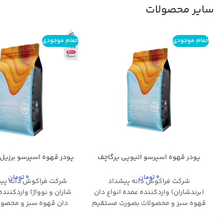
سایر محصولات
اتمام موجودی
اتمام موجودی
پودر قهوه اسپرسو اتیوپی یرگاچف
پودر قهوه اسپرسو برزیل 
عربیکا شاران – 250 گرم
شاران – 250 گرم
0
تومان
0
تومان
شرکت فراکوش دانه پیشداد
شرکت فراکوش دانه پیشد
(برندشاران) واردکننده عمده انواع دان
شاران و نوواژ) واردکننده
قهوه سبز و محصولات بصورت مستقیم
دان قهوه سبز و محصول
از کشور های مبدا می باشد. که این امر
مستقیم از کشور های مبد