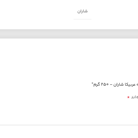
شاران
اران – 250 گرم”
*
‌اند