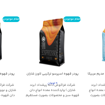
اتمام موجودی
اتمام موجودی
مدیم عربیکا
پودر قهوه اسپرسو ترکیبی لاورز شاران
پودر قهوه 
– 250 گرم
شارا
0
تومان
اد (برند
شرکت فراکوش دانه پیشداد (برند
شرکت فراک
 عمده انواع
شاران ) واردکننده عمده انواع دان
شاران و نووا
ات بصورت
قهوه سبز و محصولات بصورت مستقیم
دان قهوه 
ا می باشد.
از کشورهای مبدا می باشد. که این امر
مستقیم از ک