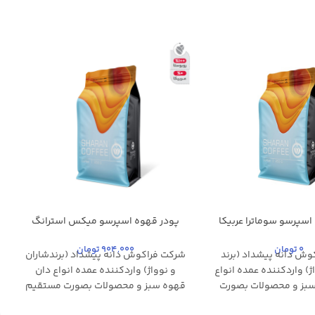
اسپرسو سوماترا عربیکا
پودر قهوه اسپرسو میکس استرانگ
ن – 250 گرم
شاران – 250 گرم
0
تومان
904,000
تومان
وش دانه پیشداد (برند
شرکت فراکوش دانه پیشداد (برندشاران
ژ) واردکننده عمده انواع
و نوواژ) واردکننده عمده انواع دان
سبز و محصولات بصورت
قهوه سبز و محصولات بصورت مستقیم
شور های مبدا می باشد.
از کشور های مبدا می باشد. که این امر