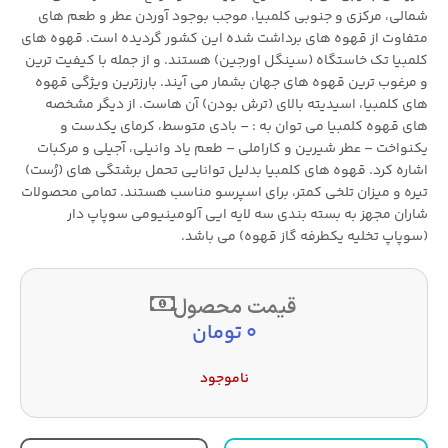
شمالی، مرکزی و جنوبی کلمبیا، موجب بوجود آوردن عطر و طعم های
متفاوت از قهوه های برداشت شده این کشور گردیده است. قهوه های
کلمبیا تک خاستگاه (سینگل اورجین) هستند. و از جمله با کیفیت ترین
و مرغوب ترین قهوه های جهان بشمار می آیند. بارزترین ویژگی قهوه
های کلمبیا، اسیدیته بالای (ترش بودن) آن هاست. از دیگر مشخصه
های قهوه کلمبیا می توان به : – بادی متوسط، کرمای یکدست و
یکنواخت – عطر شیرین و کاراملی – طعم یاد وانیلی، آجیلی و مرکبات
اشاره کرد. قهوه های کلمبیا بدلیل توانایی تحمل برشتگی های (رُست)
تیره و میزان تلخی کمتر، برای اسپرسو مناسب هستند. تمامی محصولات
شاران مجهز به بسته بندی سه لایه ایی آلومینیومی سوپاپ دار
(سوپاپ تخلیه یکطرفه گاز قهوه) می باشد.
قیمت محصول
0
تومان
ناموجود