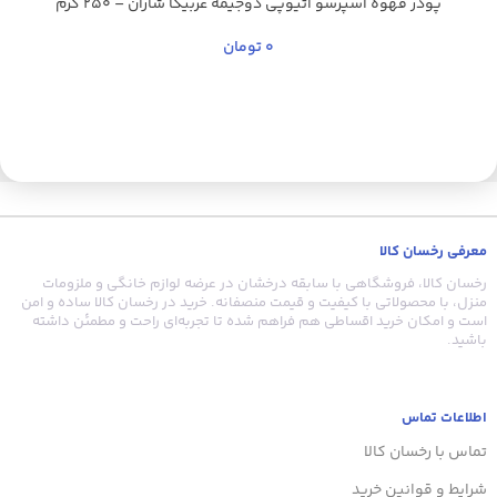
پودر قهوه اسپرسو اتیوپی دوجیمه عربیکا شاران – 250 گرم
0
تومان
د
ک
ب
ق
ع
معرفی رخسان کالا
ق
س
رخسان کالا، فروشگاهی با سابقه درخشان در عرضه لوازم خانگی و ملزومات
منزل، با محصولاتی با کیفیت و قیمت منصفانه. خرید در رخسان کالا ساده و امن
است و امکان خرید اقساطی هم فراهم شده تا تجربه‌ای راحت و مطمئن داشته
باشید.
اطلاعات تماس
تماس با رخسان کالا
شرایط و قوانین خرید