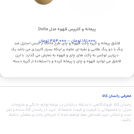
پیمانه و کلیپس قهوه مدل Dolla
استیل براق
استیل
طلایی
طلایی براق
کروم
نقره ای
م
181,000
تومان
–
454,000
تومان
قاشق پیمانه و گیره پاکت قهوه و چای طرح Dolla از جنس استیل ضد
ت
زنگ با دو رنگ طلایی و نقره ای علاوه بر اینکه بسیار کاربردی می باشد یک
و
دیزاین لوکس به پاکت های چای و قهوه به نمایش می گذارد. با این
ا
قاشق می توانید قهوه و چای را پیمانه کرده و با استفاده از گیره دسته
بلند، درب پاکت قهوه و چای را به طور کامل بست تا از ورود هوا و از بین
رفتن کیفیت چای و قهوه جلوگیری کند.
معرفی رخسان کالا
رخسان کالا، فروشگاهی با سابقه درخشان در عرضه لوازم خانگی و ملزومات
منزل، با محصولاتی با کیفیت و قیمت منصفانه. خرید در رخسان کالا ساده و امن
است و امکان خرید اقساطی هم فراهم شده تا تجربه‌ای راحت و مطمئن داشته
باشید.