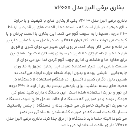
بخاری برقی البرز مدل V2000
بخاری برقی البرز مدل V2000 یکی از بخاری های با کیفیت و با حرارت
بالای موجود در بازار است که با استفاده از المنت های پر قدرت و ارتباط
360 درجه، محیط را به سرعت گرم می کند. این بخاری با المنت چرخان و با
کیفیت می تواند با حداکثر توان 2000 وات، در فصل سرد فضایی دلپذیر
در خانه و محل کار ایجاد کند. بر روی این هیتر می توان کتری و قوری
قرار داده و از طعم چای دلنشین در سرمای زمستان لذت برد. همچنین
برای مغازه ها و فضاهای اداری جهت گرم کردن غذا نیز می توان از
قسمت بالایی این هیتر استفاده نمود. این بخاری مجهز به فناوری
جابه‌جایی- تابشی بوده و بدون ایجاد شعله حرارت ایجاد می‌کند. به
همین دلیل نگران کمبود اکسیژن در هنگام استفاده از دستگاه در
محیط های بسته نباشید. برای بازدهی بیشتر بخاری از ارتباط 360 درجه
ای نور و حرارت استفاده شده است. این دستگاه دارای کلید قطع کن
خودکار بوده و در صورتی که دستگاه از حالت تعادل خارج شود، دستگاه
به صورت اتوماتیک خاموش می شود. بدنه‌ی دستگاه از جنس پلاستیک
بسیار باکیفیت است که در صورت کثیف‌شدن به‌سادگی نیز تمیز
می‌شود؛ البته حتما باید دستگاه را از برق جدا کرد. بخاری برقی البرز مدل
V2000 دارای علامت استاندارد می باشد.