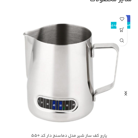
حراج
ح
اتمام موجودی
پارچ کف ساز شیر مدل دماسنج دار کد 550