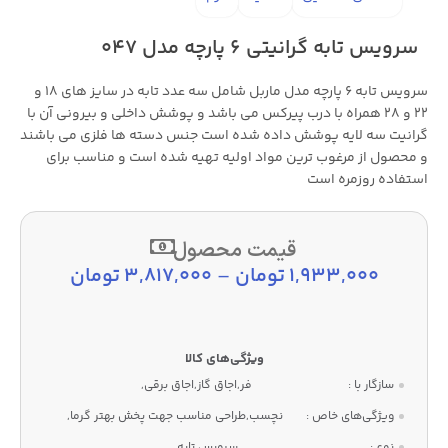
سرویس تابه گرانیتی ۶ پارچه مدل ۰۴۷
سرویس تابه ۶ پارچه مدل ماربل شامل سه عدد تابه در سایز های ۱۸ و
۲۲ و ۲۸ همراه با درب پیرکس می باشد و پوشش داخلی و بیرونی آن با
گرانیت سه لایه پوشش داده شده است جنس دسته ها فلزی می باشند
و محصول از مرغوب ترین مواد اولیه تهیه شده است و مناسب برای
استفاده روزمره است
قیمت محصول
1,933,000
تومان
–
3,817,000
تومان
سازگار با :
فر,اجاق گاز,اجاق برقی,
ویژگی‌های خاص :
نچسب,طراحی مناسب جهت پخش بهتر گرما,
نوع :
سرویس تابه