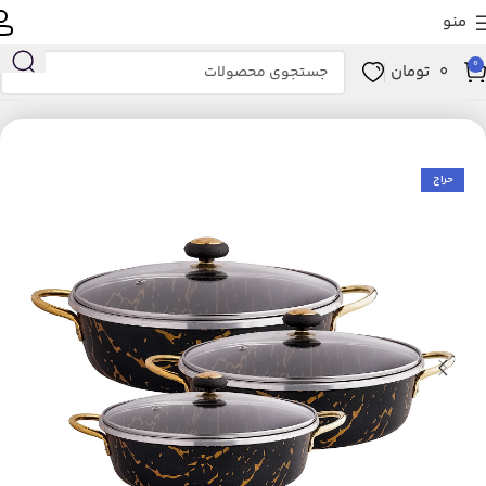
منو
0
0
تومان
انه و آشپزخانه
آشپزخانه
لوازم پخت و پز
ظروف پخت و پز
سرویس پخت و پز
حراج