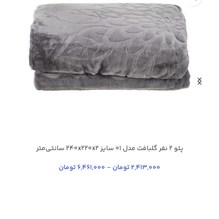
پتو 2 نفر گلبافت مدل 01 سایز 240x220x2 سانتی‌متر
آبی کاربنی
سدری
شیری
آبی تیره
+35
2,413,000
تومان
–
6,461,000
تومان
چ