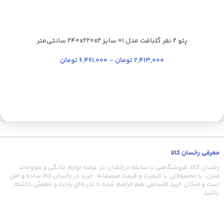
پتو 2 نفر گلبافت مدل 01 سایز 240x220x2 سانتی‌متر
آبی کاربنی
سدری
شیری
آبی تیره
+35
2,413,000
تومان
–
6,461,000
تومان
معرفی رخسان کالا
رخسان کالا، فروشگاهی با سابقه درخشان در عرضه لوازم خانگی و ملزومات
منزل، با محصولاتی با کیفیت و قیمت منصفانه. خرید در رخسان کالا ساده و امن
است و امکان خرید اقساطی هم فراهم شده تا تجربه‌ای راحت و مطمئن داشته
باشید.