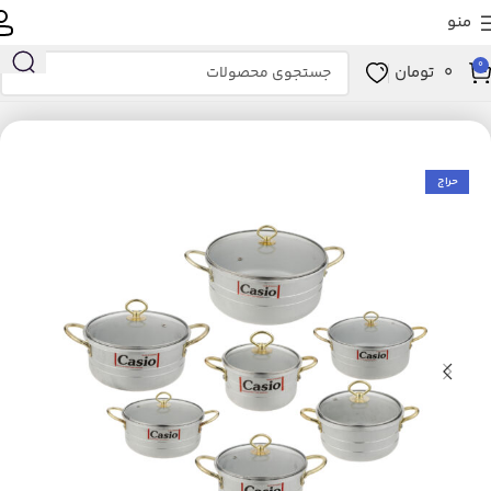
منو
0
0
تومان
انه و آشپزخانه
آشپزخانه
لوازم پخت و پز
ظروف پخت و پز
سرویس پخت و پز
حراج