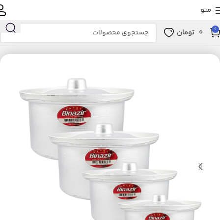
منو
0
0
تومان
انه و آشپزخانه
آشپزخانه
لوازم پخت و پز
ظروف پخت و پز
سرویس پخت و پز