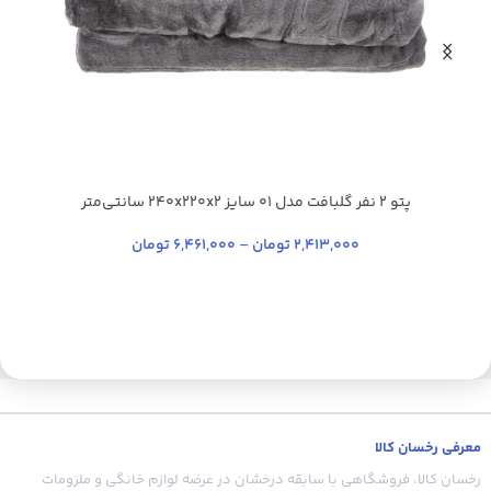
پتو 2 نفر گلبافت مدل 01 سایز 240x220x2 سانتی‌متر
آبی کاربنی
سدری
شیری
آبی تیره
+35
2,413,000
تومان
–
6,461,000
تومان
س
معرفی رخسان کالا
رخسان کالا، فروشگاهی با سابقه درخشان در عرضه لوازم خانگی و ملزومات