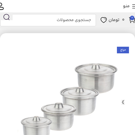
منو
0
0
تومان
انه و آشپزخانه
آشپزخانه
لوازم پخت و پز
ظروف پخت و پز
سرویس پخت و پز
حراج