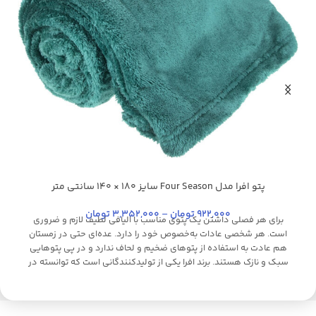
پتو افرا مدل Four Season سایز 180 × 140 سانتی متر
پ
سدری
آبی تیره
آ
+24
922,000
تومان
–
3,352,000
تومان
برای هر فصلی داشتن یک پتوی مناسب با الیافی لطیف لازم و ضروری
است. هر شخصی عادات به‌خصوص خود را دارد. عده‌ای حتی در زمستان
هم عادت به استفاده از پتوهای ضخیم و لحاف ندارد و در پی پتوهایی
سبک و نازک هستند. برند افرا یکی از تولیدکنندگانی است که توانسته در
طول فعالیت خود، مصرف‌کنندگان بسیاری را جلب کند. این شرکت انواع
پتوهای مایکروفایبر ضخیم و لطیف، پتوی کودک، شمد، کاور کوسن،
روبالشی و پتوی TV را تولید و روانه‌ی بازار کرده است. برخی از محصولات