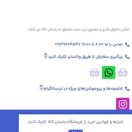
تمامی حقوق مادی و معنوی این سایت متعلق به رخسان کالا می باشد.
تماس با ما 8:00 تا 16:00 09136604547
پیگیری سفارش از طریق واتساپ کلیک کنید
👇
تخفیف‌ها و پروموشن‌های ویژه در اینستاگرام 👇
ارسال سفارشات بین 2 تا 3 روز کاری تحویل شرکت ملی
شرایط و قوانین خرید از فروشگاه رخسان کالا
کلیک کنید
پست می شود. پس از ارسال پیامک کدرهگیری دریافت
9,091,000
تومان
انتخاب
سرویس پخت و پز
خواهید کرد. به جهت پیگیری سفارشات قبل از خرید حتما
0