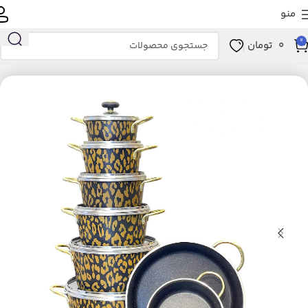
منو
0
0
تومان
انه و آشپزخانه
آشپزخانه
لوازم پخت و پز
ظروف پخت و پز
سرویس پخت و پز