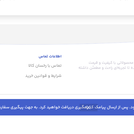
ک و سرد سال
نه‌تنها لطا
ر که از مدل
می‌آورد، بلکه
 چهارفصل
نیز برخوردا
ای پرزهای
دوخت محکم و
و لطافت این
این پتو بخشی
 برای کسانی
ایده‌آل برای 
صی هستند
این پتو با 
ون تنوع
دارد، به راح
اطلاعات تماس
تو دو نفره با
استفاده در
 محصولاتی با کیفیت و قیمت
انتی‌گراد تمام تخت
الیاف درونی آن
تماس با رخسان کالا
 تا تجربه‌ای راحت و مطمئن داشته
حصول از جنس
خوبی حفظ می‌
شرایط و قوانین خرید
 برای کسانی
بسیار مناسب
رند بسیار
این پتو، 
فته در ساخت
نگهداری و مر
ضد حساسیت
خود یک مزیت ب
‌ سانتی‌متر،
پتو با بافت
ن به ‌ارمغان
دلپذیر از 
سفرهای شما ف
دلیل وزن سب
تماس با ما 8:00 تا 16:00
برای هر نو
09136604547