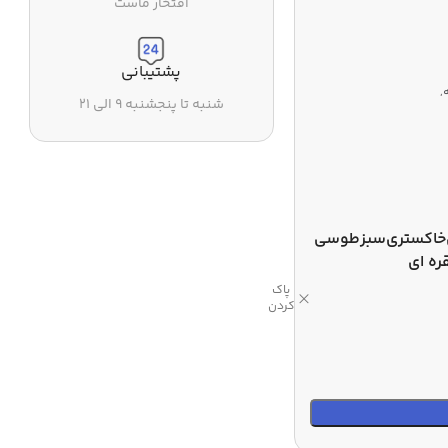
افتخار ماست
پشتیبانی
,
شنبه تا پنجشنبه ۹ الی ۲۱
خاکستری
سبز
طوسی
ره ای
پاک
کردن