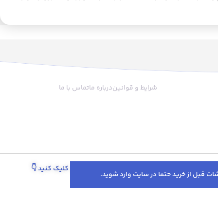
فت و راحتی را به ارمغان
راحت یا سرویس ملحفه نرم و لطیف
 با دوام و مقاومت بالایی
داریم و علاوه بر آن وجود یک پتوی نرم
ا
ر است. رنگ‌های جذاب و
و زیبا به ما این امکان را می‌دهد که از
و
 ظریف، زیبایی خاصی به
آن به عنوان روتختی یا روتشکی
ب
ده و آن را به یک انتخاب
استفاده کنیم. در اتاق‌خواب‌های
هر سفری تبدیل کرده است.
امروزی که نسبت به اتاق‌های خانه‌های
وزن سبک و حجم کمی که
قدیمی، معمولا فضای کمتری برای لوازم
تی قابل حمل است و برای
و وسایل مختلف دارند؛ انتخاب پتوی
شرایط و قوانین
درباره ما
تماس با ما
 هر فصلی مناسب است.
زیبا که نمای بهتری به تخت شما بدهد
، علاوه بر اینکه گرما را به
علاوه بر زیبایی، مقرون به صرفه
کند، برای شست‌وشو نیز
است.پتوی کالامیر در همه‌ی فصول
 است. شست‌وشوی دستی
قابلیت استفاده خواهد داشت. ابعاد آن
آ
نشان‌دهنده‌ی سهولت
200 × 150 سانتی متربوده و به‌خوبی
اقبت از آن است، که این
روی تخت‌های یک نفره قرار می‌گیرد.
زرگ به شمار می‌رود. این
حجم کم این پتو این امکان را به ما
ی نرم و لطیف، تجربه‌ای
می‌دهد تا آن را در مسافرت نیز همراه
پیگیری سفارش از طریق واتساپ کلیک کنید
👇
گرما و آرامش را در طول
خود داشته باشیم. می‌توانید این پتوی
راهم می‌کند. این پتو به
کم‌حجم و سبک را داخل چمدان یا
ک و حجم کمی که دارد،
صندوق‌عقب ماشین جای دهید و در
ع سفری، چه کوتاه و چه
مسافرت‌های مختلف همراه خود ببرید.