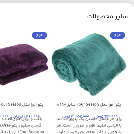
سایر محصولات
حراج
حراج
پتو افرا مدل Four Season سایز 180 ×
سبز یشمی
سدری
سدری
آبی تیره
140 سانتی متر
180 سانتی متر
آبی تیره
+26
+24
922,000
تومان
–
3,352,000
تومان
1,462,000
تومان
–
2,000
برای هر فصلی داشتن یک پتوی مناسب
بافت و نرمی فوق‌العاده 
با الیافی لطیف لازم و ضروری است. هر
گر
شخصی عادات به‌خصوص خود را دارد.
«Four Season» آن ر