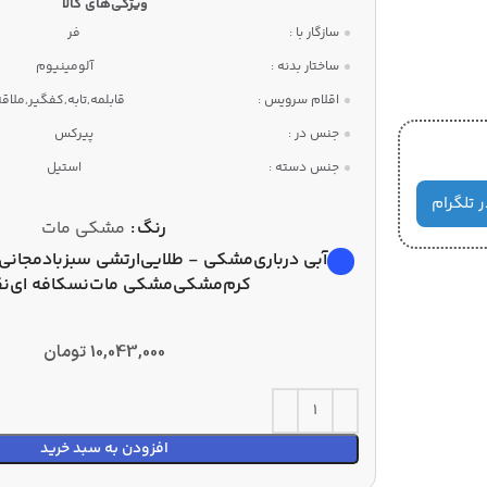
سازگار با :
فر
ساختار بدنه :
آلومینیوم
اقلام سرویس :
قابلمه,تابه,کفگیر,ملاقه
جنس در :
پیرکس
جنس دسته :
استیل
ر تلگرام
رنگ
مشکی مات
آبی درباری
مشکی - طلایی
ارتشی سبز
بادمجانی
کرم
مشکی
مشکی مات
نسکافه ای
نق
10,043,000
تومان
افزودن به سبد خرید