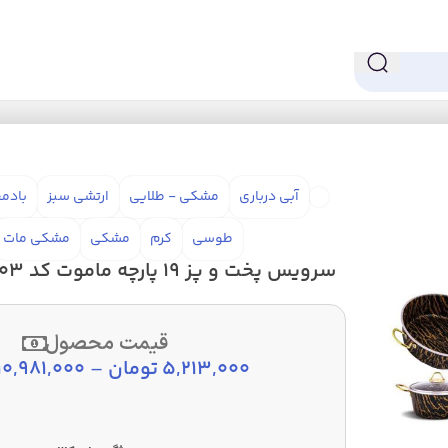
 و پز
سرویس پخت و پز 19 پارچه ماموت کد 003
آبی درباری
مشکی - طلایی
ارتشی سبز
بادم
طوسی
کرم
مشکی
مشکی مات
سرویس پخت و پز 19 پارچه ماموت کد 003
قیمت محصول
5,213,000
تومان
–
10,981,000