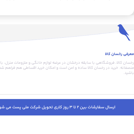
عده‌ای حتی در زمستان هم عادت به
برای روزها و شب‌های خن
استفاده از پتوهای ضخیم و لحاف ندارد
تبدیل کرده است. همان‌طو
و در پی پتوهایی سبک و نازک هستند.
این محصل مشخصه برای
برند افرا یکی از تولیدکنندگانی است که
مناسب است. این پتو دار
توانسته در طول فعالیت خود،
کوتاهی بوده که به نرمی 
مصرف‌کنندگان بسیاری را جلب کند. این
پتو افزوده است. برند افرا
شرکت انواع پتوهای مایکروفایبر ضخیم
که دنبال رنگ‌های خا
و لطیف، پتوی کودک، شمد، کاور
انتخاب ایدئالی است چ
معرفی رخسان کالا
کوسن، روبالشی و پتوی TV را تولید و
رنگ‌بندی زیادی دارد. این پ
رخسان کالا، فروشگاهی با سابقه درخشان در عرضه لوازم خانگی و ملزومات منزل، با
روانه‌ی بازار کرده است. برخی از
ابعاد 220 ×180 س
منصفانه. خرید در رخسان کالا ساده و امن است و امکان خرید اقساطی هم فراهم شده
محصولات افرا دولایه هستند و
شما را می‌پوشاند. این م
باشید.
می‌توانید برای فصول سرد سال از آن‌ها
میکروفایبر دوخته‌شده که
استفاده کنید. برخی نیز مانند پتوی
که پوست‌های حساسی دا
«Four Season» نازک و یک‌لایه هستند
مناسب است. الیاف به‌کارر
که می‌توانید برای تمام فصول سال از
آن، خاصیت ضد آلرژی و 
آن‌ها استفاده کنید. این محصول
دارند و باضخامت کمتر از یک
ارسال سفارشات بین 2 تا 3 روز کاری تحویل شرکت ملی پست می شود. پس از ارسال پیامک کدرهگیری دریافت خواهید کرد. به جهت پیگیری سفارشات قبل از خرید حتما در سایت وارد شوید.
دوخته‌شده از آلیاف آکریلیک است و با
بستری گرم و راحت را برایتا
ابعاد 180 × 140 سانتی‌متری‌اش برای
می‌آورند.
افراد ریزنقش و نوجوانان مناسب خواهد
بود.