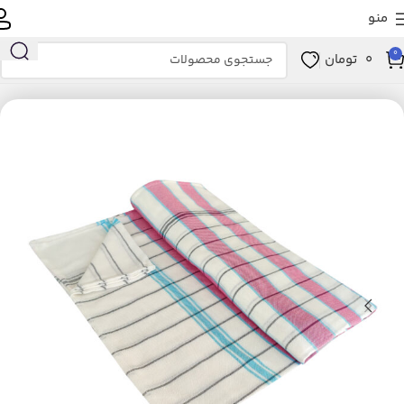
منو
0
0
تومان
خانه
خانه و آشپزخانه
خواب
پتو