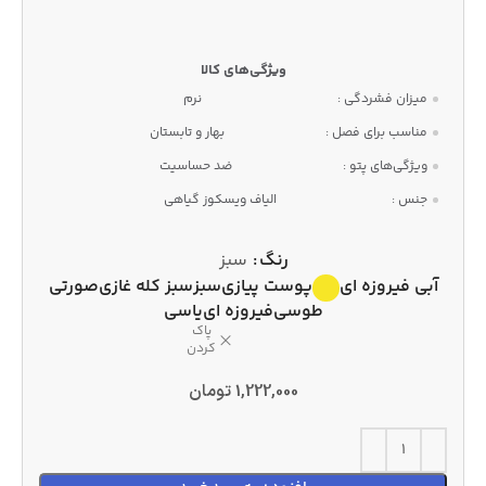
میزان فشردگی :
نرم
مناسب برای فصل :
بهار و تابستان
ویژگی‌های پتو :
ضد حساسیت
جنس :
الیاف ویسکوز گیاهی
رنگ
سبز
آبی فیروزه ای
پوست پیازی
سبز
سبز کله غازی
صورتی
طوسی
فیروزه ای
یاسی
پاک
کردن
1,222,000
تومان