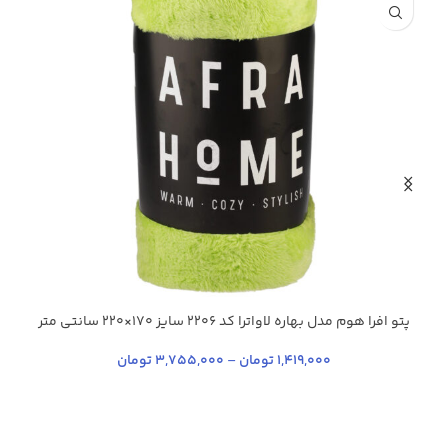
پتو افرا هوم مدل بهاره لاواترا کد 2206 سایز 170×220 سانتی‌ متر
آبی فیروزه ای
سبز فلورسنت
سدری
نارنجی
+16
1,419,000
تومان
–
3,755,000
تومان