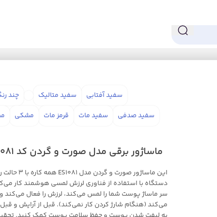
رت و گردن کد ES1081
سفید آفتابی
سفید متالیک
چند رن
سفید صدفی
سفید مات
قرمز مات
مشکی
مش
ماساژور برقی مدل صورت و گردن کد ES1081
این ماساژور صورت و
دستگاه با استفاده از فناوری لرزش لمسی هوشمند کار می‌ک
سر ماساژ پوست شما را لمس می‌کند، لرزش را فعال می‌کند و آن 
می‌کند (هنگام شارژ کردن کار نمی‌کند). قبل از آرایش و قبل 
به لیفت شدن پوست و حفظ سلامت پوست کمک کنید. تحقیق