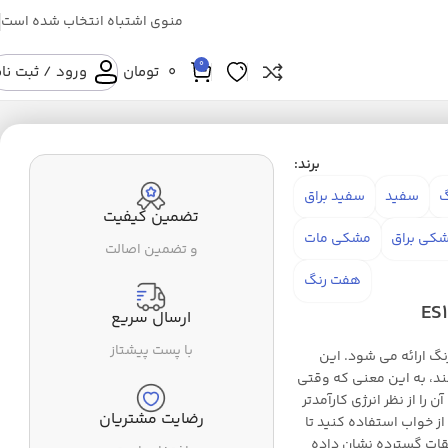
منوی اشتباه انتخاب شده است
0
0
تومان
ورود / ثبت نا
برند:
گ
سفید
سفید براق
تضمین کیفیت
کی براق
مشکی مات
و تضمین اصالت
هفت رنگ
ارسال سریع
با پست پیشتاز
 گردن مدل ES1081 همه کاره با 3 حالت رنگ ارائه می شود. این
ند، به این معنی که وقتی
را از نظر انرژی کارآمدتر
رضایت مشتریان
از خواب استفاده کنید تا
ات گسترده نشان داده