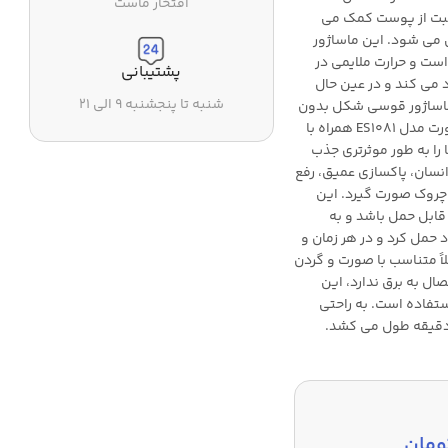
افتخار ماست
قبت از پوست کمک می
 می شود. این ماساژور
ت و حرارت ملایمی در
پشتیبانی
جاد می کند و در عین حال
شنبه تا پنجشنبه ۹ الی ۲۱
 ماساژور قوسی شکل بدون
زحمت در امتداد خطوط شما حرکت می کند. از این ماساژور صورت مدل ES1081 همراه با
را به طور موثرتری جذب
نسان، پاکسازی عمیق، رفع
وک صورت گیرد. این
قابل حمل باشد و به
د حمل کرد و در هر زمان و
 درجه سر ماساژور کاملاً متناسب با صورت و گردن
ال به برق ندارد، این
تفاده است. به راحتی
 در 2 ساعت شارژ می شود و برای استفاده روزانه فقط 5 دقیقه طول می کشد.
ومان