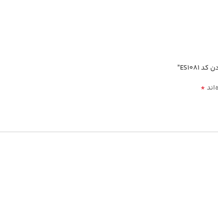
ES108”
*
‌اند