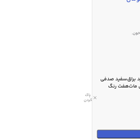
خون,
 براق
سفید صدفی
مات
هفت رنگ
پاک
کردن