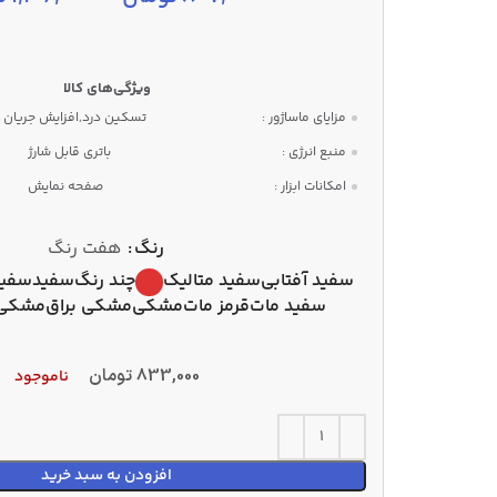
مزایای ماساژور :
تسکین درد,افزایش جریان 
منبع انرژی :
باتری قابل شارژ
امکانات ابزار :
صفحه نمایش
رنگ
هفت رنگ
سفید آفتابی
سفید متالیک
چند رنگ
سفید
سفید
سفید مات
قرمز مات
مشکی
مشکی براق
مشکی 
833,000
تومان
ناموجود
افزودن به سبد خرید