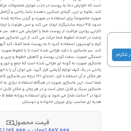
است که افزایش دما به پوست در جذب موثرتر محصولات مرا
کند. علاوه بر این، گرمای تسکین دهنده باعث راحتی و آرامش
صورت مخصوصاً برای استفاده در صورت و گردن ساخته شده اس
حدود 45 درجه سانتیگراد ایجاد می کند و حس طراوت را ای
کارایی روتین مراقبت از پوست شما را افزایش می دهد. سر
کرم یا لوسیون استفاده کنید تا به پوست شما کمک کند آنها 
کند. سر ماساژور با دقت طراحی شده است تا با خطوط صورت ا
ر تلگرام
خستگی صورت، سفت کردن پوست و کاهش خطوط و چین و چر
ماساژور صورت به گونه ای طراحی شده است که جمع و جور و 
راحتی در یک کیف لوازم آرایشی قرار گیرد. می توان آن را با خو
هر مکان از آن استفاده کرد. انحنای 160
شما است. این ماساژور صورت در هنگام استفاده نیازی به اتص
ماساژور سبک و قابل حمل است و در هر زمان و مکان قابل اس
تنها
هدیه ای مناسب برای عزیزان خانواده و دوستان.
قیمت محصول
807,000
تومان
–
1,106,000
ت