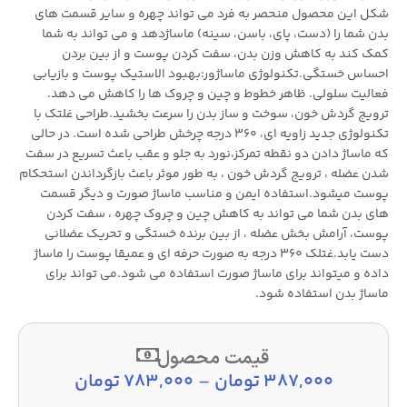
شکل این محصول منحصر به فرد می تواند چهره و سایر قسمت های
بدن شما را (دست، پای، باسن، سینه) ماساژدهد و می تواند به شما
کمک کند به کاهش وزن بدن، سفت کردن پوست و از بین بردن
احساس خستگی.تکنولوژی ماساژور:بهبود الاستیک پوست و بازیابی
فعالیت سلولی. ظاهر خطوط و چین و چروک ها را کاهش می دهد.
ترویج گردش خون، سوخت و ساز بدن را سرعت بخشید.طراحی غلتک با
تکنولوژی جدید زاویه ای، 360 درجه چرخش طراحی شده است. در حالی
که ماساژ دادن دو نقطه تمرکز،نورد به جلو و عقب باعث تسریع در سفت
شدن عضله ، ترویج گردش خون ، به طور موثر باعث بازگرداندن استحکام
پوست میشود.استفاده ایمن و مناسب ماساژ صورت و دیگر قسمت
های بدن شما می تواند به کاهش چین و چروک چهره ، سفت کردن
پوست، آرامش بخش عضله ، از بین برنده خستگی و تحریک عضلانی
دست یابد.غتلک 360 درجه به صورت حرفه ای و عمیقا پوست را ماساژ
داده و میتواند برای ماساژ صورت استفاده می شود.می تواند برای
ماساژ بدن استفاده شود.
قیمت محصول
387,000
تومان
–
783,000
تومان