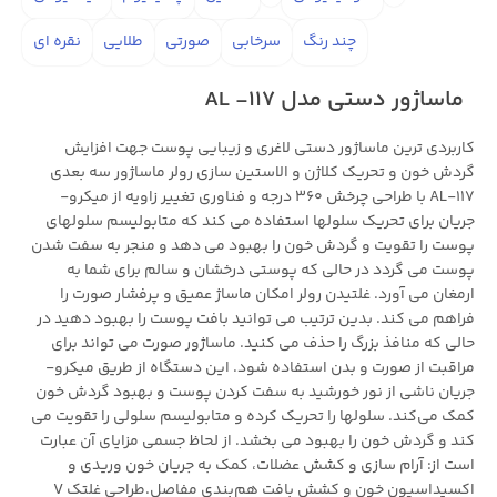
چند رنگ
سرخابی
صورتی
طلایی
نقره ای
ماساژور دستی مدل AL -117
کاربردی ترین ماساژور دستی لاغری و زیبایی پوست جهت افزایش
گردش خون و تحریک کلاژن و الاستین سازی رولر ماساژور سه بعدی
AL-117 با طراحی چرخش 360 درجه و فناوری تغییر زاویه از میکرو-
جریان برای تحریک سلولها استفاده می کند که متابولیسم سلولهای
پوست را تقویت و گردش خون را بهبود می دهد و منجر به سفت شدن
پوست می گردد در حالی که پوستی درخشان و سالم برای شما به
ارمغان می آورد. غلتیدن رولر امکان ماساژ عمیق و پرفشار صورت را
فراهم می کند. بدین ترتیب می توانید بافت پوست را بهبود دهید در
حالی که منافذ بزرگ را حذف می کنید. ماساژور صورت می تواند برای
مراقبت از صورت و بدن استفاده شود. این دستگاه از طریق میکرو-
جریان ناشی از نور خورشید به سفت کردن پوست و بهبود گردش خون
کمک می‌کند. سلولها را تحریک کرده و متابولیسم سلولی را تقویت می
کند و گردش خون را بهبود می بخشد. از لحاظ جسمی مزایای آن عبارت
است از: آرام سازی و کشش عضلات، کمک به جریان خون وریدی و
اکسیداسیون خون و کشش بافت هم‌بندی مفاصل.طراحی غلتک V