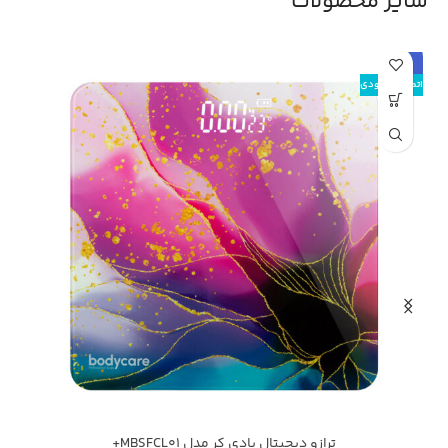
سایر محصولات
حراج
اتمام موجودی
ترازو دیجیتال بادی کر مدل MBSFCL01+