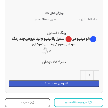
امکانات ابزار :
سری انعطاف پذیر
رنگ
استیل
آلومینیومی
استیل
پلاتینیوم
تیتانیومی
چند رنگ
سرخابی
صورتی
طلایی
نقره ای
پاک
کردن
783,000
تومان
افزودن به سبد خرید
افزودن به علاقه مندی
مقایسه