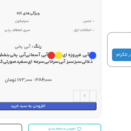
جنس :
سیلیکون
امکانات ابزار :
سری انعطاف پذیر
رنگ
آبی یخی
ر تلگرام
آبی فیروزه ای
آبی آسمانی
آبی یخی
بنفش
ذغالی
سبز
سبز آبی
سرخابی
سرمه ای
سفید
صورتی
کا
384,000
173,000
تومان
افزودن به سبد خرید
افزودن به علاقه مندی