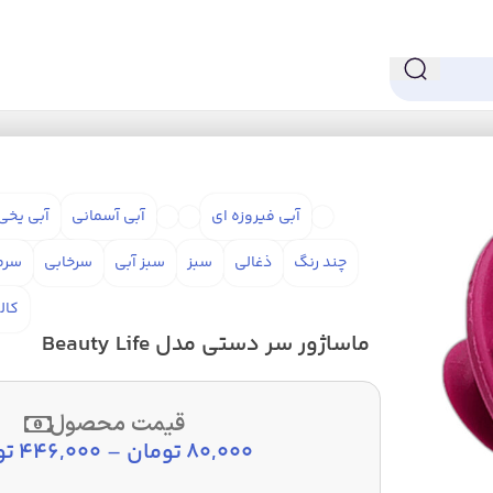
Beauty Lif
آبی فیروزه ای
آبی آسمانی
آبی یخی
چند رنگ
ذغالی
سبز
سبز آبی
سرخابی
سرم
کال
ماساژور سر دستی مدل Beauty Life
قیمت محصول
80,000
تومان
–
446,000
تو