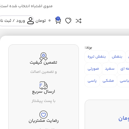
منوی اشتباه انتخاب شده است
0
0
تومان
ورود / ثبت نا
برند:
بنفش
بنفش تیره
تضمین کیفیت
ه ای
سفید
صورتی
و تضمین اصالت
باسی
مشکی
یاسی
ارسال سریع
با پست پیشتاز
مان
رضایت مشتریان