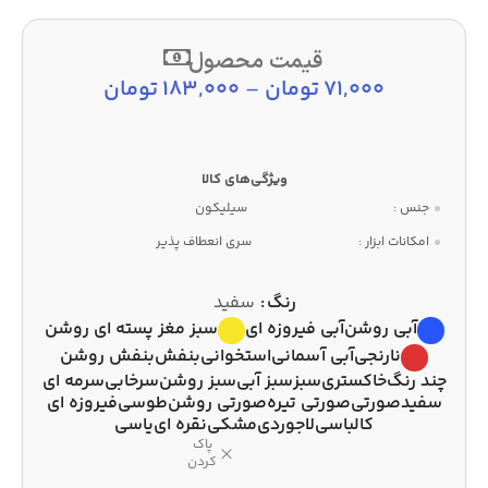
قیمت محصول
71,000
تومان
–
183,000
تومان
جنس :
سیلیکون
امکانات ابزار :
سری انعطاف پذیر
رنگ
سفید
آبی روشن
آبی فیروزه ای
سبز مغز پسته ای روشن
نارنجی
آبی آسمانی
استخوانی
بنفش
بنفش روشن
چند رنگ
خاکستری
سبز
سبز آبی
سبز روشن
سرخابی
سرمه ای
سفید
صورتی
صورتی تیره
صورتی روشن
طوسی
فیروزه ای
کالباسی
لاجوردی
مشکی
نقره ای
یاسی
پاک
کردن