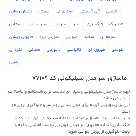
نارنجی
آبی آسمانی
استخوانی
بنفش
بنفش روشن
چند رنگ
خاکستری
سبز
سبز آبی
سبز روشن
سرخابی
سرمه ای
سفید
صورتی
صورتی تیره
صورتی روشن
طوسی
فیروزه ای
کالباسی
لاجوردی
مشکی
نقره ای
یاسی
ماساژور سر مدل سیلیکونی کد 77109
لیف ماساژ مدل سیلیکونی وسیله ای مناسب برای شستشو و ماساژ سر
و بدن می باشد .
این برس بهترین گزینه برای خون رسانی بهتر سر و جلوگیری از ریز مو
است .
در وسط این لیف ماساژور تعدادی دندانه سیلیکونی قرار دارد که با
حرکت این دندانه ها روی سر جریان خون زیر پوست افزایش یافته و
باعث جلوگیری از ریزش مو می شود .