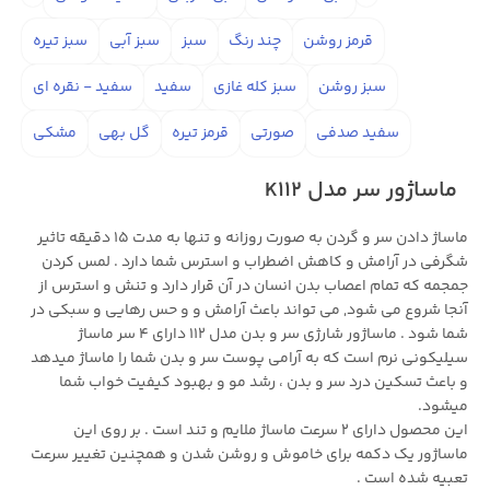
قرمز روشن
چند رنگ
سبز
سبز آبی
سبز تیره
سبز روشن
سبز کله غازی
سفید
سفید - نقره ای
سفید صدفی
صورتی
قرمز تیره
گل بهی
مشکی
ماساژور سر مدل K112
ماساژ دادن سر و گردن به صورت روزانه و تنها به مدت 15 دقیقه تاثیر
شگرفی در آرامش و کاهش اضطراب و استرس شما دارد . لمس کردن
جمجمه که تمام اعصاب بدن انسان در آن قرار دارد و تنش و استرس از
آنجا شروع می شود, می تواند باعث آرامش و و حس رهایی و سبکی در
شما شود . ماساژور شارژی سر و بدن مدل 112 دارای 4 سر ماساژ
سیلیکونی نرم است که به آرامی پوست سر و بدن شما را ماساژ میدهد
و باعث تسکین درد سر و بدن ، رشد مو و بهبود کیفیت خواب شما
میشود.
این محصول دارای 2 سرعت ماساژ ملایم و تند است . بر روی این
ماساژور یک دکمه برای خاموش و روشن شدن و همچنین تغییر سرعت
تعبیه شده است .