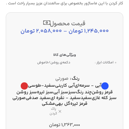
کار کردن با این ماساژور بخصوص برای سالمندان عزیز بسیار راحت است .
قیمت محصول
1,245,000
تومان
–
2,058,000
تومان
امکانات ابزار :
دکمه‌ی روشن/خاموش
رنگ
صورتی
آبی - سرمه‌ای
آبی کاربنی
سفید-طوسی
قرمز روشن
چند رنگ
سبز
سبز آبی
سبز تیره
سبز روشن
سبز کله غازی
سفید
سفید - نقره ای
سفید صدفی
صورتی
قرمز تیره
گل بهی
مشکی
پاک
کردن
1,363,000
تومان