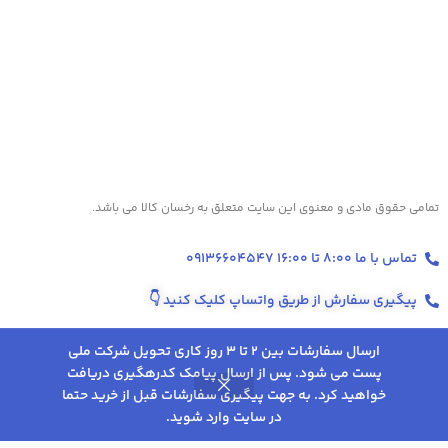
تمامی حقوق مادی و معنوی این سایت متعلق به رخسان کالا می باشد.
تماس با ما 8:00 تا 16:00 09136604547
پیگیری سفارش از طریق واتساپ کلیک کنید
👇
ارسال سفارشات بین 2 تا 3 روز کاری تحویل شرکت ملی
پست می شود. پس از ارسال پیامک کدرهگیری دریافت
ماساژور
1,245,000
تومان
–
انتخاب
خواهید کرد. به جهت پیگیری سفارشات قبل از خرید حتما
0
سر مدل
تخفیف‌ها و پروموشن‌های ویژه در اینستاگرام 👇
2,058,000
تومان
در سایت وارد شوید.
گزینه ها
K112
روشگاه
علاقه مندی
سبد خرید
حساب کاربری من