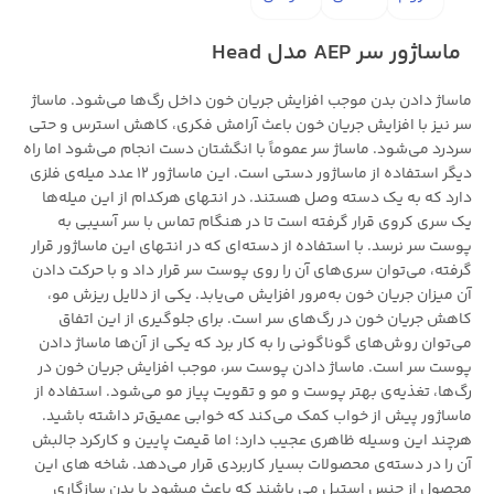
ماساژور سر AEP مدل Head
ماساژ دادن بدن موجب افزایش جریان خون داخل رگ‌ها می‌شود. ماساژ
سر نیز با افزایش جریان خون باعث آرامش فکری، کاهش استرس و حتی
سردرد می‌شود. ماساژ سر عموماً با انگشتان دست انجام می‌شود اما راه
دیگر استفاده از ماساژور دستی است. این ماساژور 12 عدد میله‌ی فلزی
دارد که به یک دسته وصل هستند. در انتهای هرکدام از این میله‌ها
یک سری کروی قرار گرفته است تا در هنگام تماس با سر آسیبی به
پوست سر نرسد. با استفاده از دسته‌ای که در انتهای این ماساژور قرار
گرفته، می‌توان سری‌های آن را روی پوست سر قرار داد و با حرکت دادن
آن میزان جریان خون به‌مرور افزایش می‌یابد. یکی از دلایل ریزش مو،
کاهش جریان خون در رگ‌های سر است. برای جلوگیری از این اتفاق
می‌توان روش‌های گوناگونی را به کار برد که یکی از آن‌ها ماساژ دادن
پوست سر است. ماساژ دادن پوست سر، موجب افزایش جریان خون در
رگ‌ها، تغذیه‌ی بهتر پوست و مو و تقویت پیاز مو می‌شود. استفاده از
ماساژور پیش از خواب کمک می‌کند که خوابی عمیق‌تر داشته باشید.
هرچند این وسیله ظاهری عجیب دارد؛ اما قیمت پایین و کارکرد جالبش
آن را در دسته‌ی محصولات بسیار کاربردی قرار می‌دهد. شاخه های این
محصول از جنس استیل می باشند که باعث میشود با بدن سازگاری