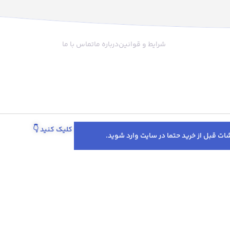
 نرمی و لطافت این پتو
و فضای منزل خود را جذاب تر کنید. این
افزوده است. پتو مسافرتی مدل R63
محصول علاوه بر لطافت و وزن کم آن از
که دنبال رنگ‌های خاصی
گرما دهی خوبی برخوردار است و شما
اب بسیار مناسبی است
می توانید آن را به عنوان یک روتختی
شرایط و قوانین
درباره ما
تماس با ما
بندی زیادی دارد. این پتو
چهار فصل تهیه نمایید.
با سایز 220 ×170 سانتی‌متر تمام تخت
شاند. این محصول از جنس
ته‌شده که برای کسانی که
اسی دارند بسیار مناسب
به‌کاررفته در ساخت آن،
 برابر مواد شیمیایی دارند
نع رشد باکتری و قارچ
پیگیری سفارش از طریق واتساپ کلیک کنید
👇
 باضخامت کمتر از یک‌
تری گرم و راحت را برایتان
‌آورند. این پتوهای زیبا را
ست و هم با ماشین
تخفیف‌ها و پروموشن‌های ویژه در اینستاگرام 👇
یی می‌توان شست.