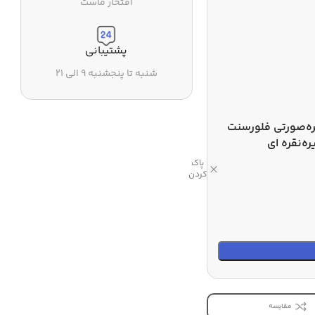
افتخار ماست
پشتیبانی
شنبه تا پنجشنبه ۹ الی ۲۱
ه
صورتی فلورسنت
ره
نقره ای
پاک
کردن
مقایسه