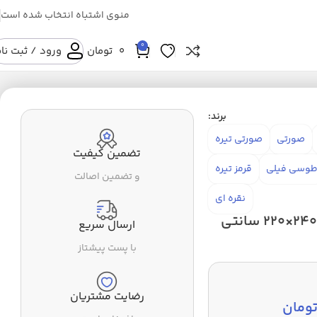
منوی اشتباه انتخاب شده است
0
0
تومان
ورود / ثبت نا
برند:
صورتی
صورتی تیره
تضمین کیفیت
وسی فیلی
قرمز تیره
و تضمین اصالت
نقره ای
پتو مدل شبنما طرح ستاره دو نفره سایز 240×220 سانتی
ارسال سریع
با پست پیشتاز
رضایت مشتریان
ومان