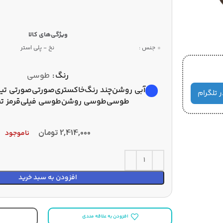
جنس :
نخ - پلی استر
رنگ
طوسی
آبی روشن
چند رنگ
خاکستری
صورتی
صورتی تیر
ر تلگرام
طوسی
طوسی روشن
طوسی فیلی
قرمز تی
2,414,000
تومان
ناموجود
افزودن به سبد خرید
افزودن به علاقه مندی