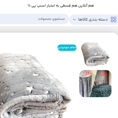
هم آنلاین هم قسطی به اعتبار اسنپ پی ¼
دسته بندی کالاها
خانه
خانه و آشپزخانه
خواب
پتو
پتو مدل شبنما طرح ستاره دو نفره سایز 240×220 سانتی متر
اتمام موجودی