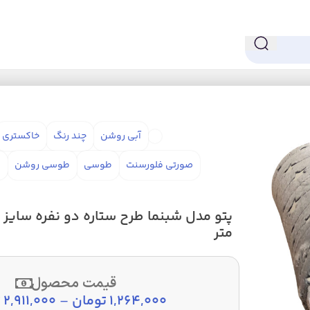
آبی روشن
چند رنگ
خاکستری
صورتی فلورسنت
طوسی
طوسی روشن
ط
متر
قیمت محصول
1,264,000
تومان
–
2,911,000
ت