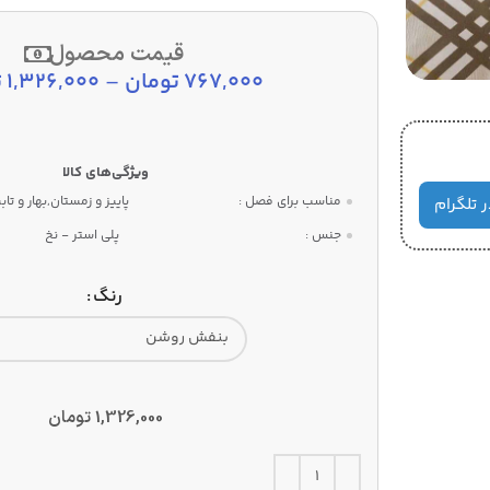
قیمت محصول
767,000
تومان
–
1,326,000
ت
مناسب برای فصل :
پاییز و زمستان,بهار و تا
ر تلگرام
جنس :
پلی استر - نخ
رنگ
1,326,000
تومان