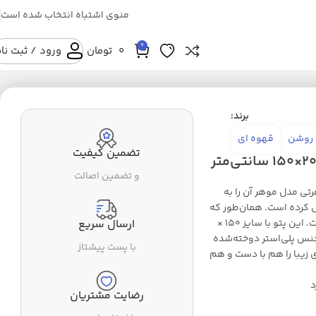
منوی اشتباه انتخاب شده است
0
0
تومان
ورود / ثبت نا
برند:
روشن
قهوه ای
تضمین کیفیت
و تضمین اصالت
تی مدل موهر آن را به
ل کرده است. همان‌طور که
از مدل این محصول مشخص است برای چهارفصل مناسب است. این پتو با سایز 150 ×
ارسال سریع
 جنس پلی‌استر دوخته‌شده
با پست پیشتاز
ای زیبا را هم با دست و هم
د
رضایت مشتریان