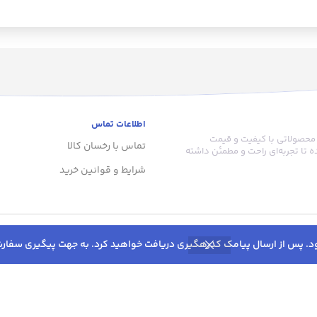
هست و علاوه بر این که گرمای مطبوعی
دورو است. ب
دارد موجب حساسیت پوستی نمیشود.
شستشو است.
هست و علاوه 
دارد موجب ح
اطلاعات تماس
 محصولاتی با کیفیت و قیمت
تماس با رخسان کالا
 تا تجربه‌ای راحت و مطمئن داشته
شرایط و قوانین خرید
تماس با ما 8:00 تا 16:00
09136604547