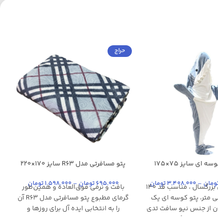
حراج
ات
پتو مدل کوسه ای سایز 75×175
پتو مسافرتی مدل R63 سایز 170×220
آبی متالیک
بنفش روشن
ی آسمانی
سانتی متر
سانتی متر
سبز
سرمه ای روشن
طوسی
ی
ذغالی
سرخابی
ومان
–
3,408,000
تومان
695,000
تومان
–
1,598,000
تومان
+4
پتو کوسه ای بزرگسال ، مناسب قد 140
بافت و نرمی فوق‌العاده و همین‌طور
ت
+9
 سانتی متر، پتو کوسه ای یک
گرمای مطبوع پتو مسافرتی مدل R63 آن
ان از جنس نیو سافت تدی
را به انتخابی ایده آل برای روزها و
خ