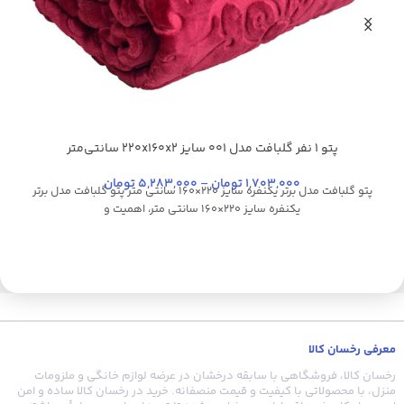
پتو 1 نفر گلبافت مدل 001 سایز 220x160x2 سانتی‌متر
آبی کاربنی
ارغوانی روشن
سدری
شکلاتی
شیری
+49
1,703,000
تومان
–
5,283,000
تومان
پتو گلبافت مدل برتر یکنفره سایز 220×160 سانتی متر پتو گلبافت مدل برتر
یکنفره سایز 220×160 سانتی متر، اهمیت و
معرفی رخسان کالا
رخسان کالا، فروشگاهی با سابقه درخشان در عرضه لوازم خانگی و ملزومات
منزل، با محصولاتی با کیفیت و قیمت منصفانه. خرید در رخسان کالا ساده و امن