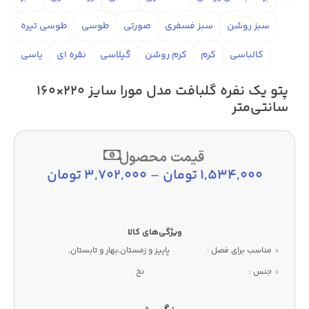
سبز روشن
سبز فسفری
صورتی
طوسی
طوسی تیره
کالباسی
کرم
کرم روشن
گیلاسی
نقره ای
یاسی
پتو یک نفره گلبافت مدل مورا سایز 220×160
سانتی‌متر
قیمت محصول
1,534,000
تومان
–
3,702,000
تومان
مناسب برای فصل :
پاییز و زمستان,بهار و تابستان,
جنس :
نخ