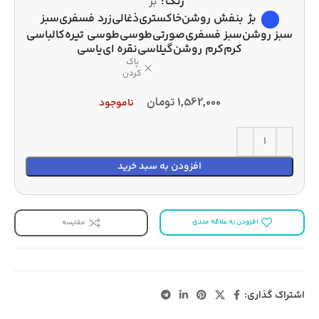
رنگ
بژ
بژ
بنفش روشن
خاکستری
ذغالی
زرد فسفری
سبز
سبز روشن
سبز فسفری
صورتی
طوسی
طوسی تیره
کالباسی
کرم
کرم روشن
گیلاسی
نقره ای
یاسی
پاک
کردن
1,562,000
تومان
ناموجود
افزودن به سبد خرید
افزودن به علاقه مندی
مقایسه
اشتراک گذاری: