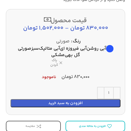
وصل کنید و از گردش هوا لذت ببرید
قیمت محصول
830,000
تومان
–
1,502,000
تومان
رنگ
صورتی
آبی روشن
آبی فیروزه ای
آبی متالیک
سبز
صورتی
گل بهی
مشکی
پاک
کردن
830,000
تومان
ناموجود
افزودن به سبد خرید
افزودن به علاقه مندی
مقایسه