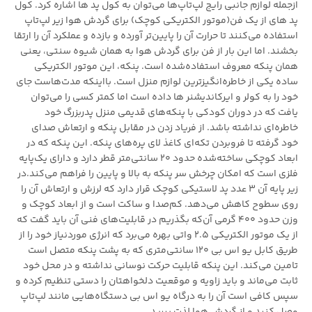
ازجمله لوازم جانبی رایج لپ‌تاپ‌ها می‌توان به کول پد ها اشاره کرد. کول
پد های از یک فن(موتور الکتریکی کوچک) برای گردش هوا زیر لپ‌تاپ
استفاده می‌کنند تا حرارت آن را پایین‌تر آورده و بازده و عملکرد آن را ارتقا
بخشند. اما این بار از فن برای گردش هوا به همان شیوه سنتی، یعنی
همان پنکه معروف استفاده‌شده است. پنکه، این موتور الکتریکی
ساده یکی از خاطره‌انگیزترین لوازم منزل است. بااینکه مدت‌هاست جای
خود را به کولر و ایرکاندیشنر ها داده است اما کمتر کسی را می‌توان
یافت که در دوران کودکی با پنکه‌های قدیمی منزل پدربزرگ خود
خاطره‌ای نداشته باشد. از فریاد زدن در مقابل پنکه و ارتعاش صدای
خود گرفته تا فروبردن تکه‌ای کاغذ لای پره‌های پنکه. این پنکه که در
ابعاد کوچکی ساخته‌شده حدود 20 سانتی‌متر قطر دارد و دارای یک‌پایه
فلزی است که امکان چرخش سر پنکه به بالا و پایین را فراهم می‌کند.در
زیر پایه آن 3 عدد پد لاستیکی کوچک قرار دارد که لرزش و ارتعاش آن را
روی سطوح کاهش می‌دهد. کم‌صدا و ساکت است و از ابعاد کوچک و
وزن حدود 400 گرمی آن‌که بگذریم در قابلیت‌های فنی آن باید گفت که
از یک موتور الکتریکی 2.5 واتی بهره می‌برد که انرژی موردنیاز خود را از
طریق کابل یو اس بی 120 سانتی‌متری که به پشت پنکه متصل است
تامین می‌کند. این پنکه قابلیت حرکت نوسانی نداشته و در محل خود
ثابت می‌ماند و باید زاویه و موقعیت دلخواهتان را دستی تنظیم کرده و
سپس کافی است آن را به درگاه یو اس بی دستگاه‌هایی مانند لپ‌تاپ