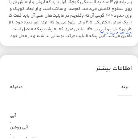
زیر پایه آن 3 عدد پد لاستیکی کوچک قرار دارد که لرزش و ارتعاش آن را
روی سطوح کاهش می‌دهد. کم‌صدا و ساکت است و از ابعاد کوچک و
وزن حدود 400 گرمی آن‌که بگذریم در قابلیت‌های فنی آن باید گفت که
از یک موتور الکتریکی 2.5 واتی بهره می‌برد که انرژی موردنیاز خود را از
طریق کابل یو اس بی 120 سانتی‌متری که به پشت پنکه متصل است
مشاهده بیشتر
تامین می‌کند. این پنکه قابلیت حرکت نوسانی نداشته و در محل خود
ثابت می‌ماند و باید زاویه و موقعیت دلخواهتان را دستی تنظیم کرده و
سپس کافی است آن را به درگاه یو اس بی دستگاه‌هایی مانند لپ‌تاپ
وصل کنید و از گردش هوا لذت ببرید
اطلاعات بیشتر
برند
متفرقه
آبی
,
آبی روشن
,