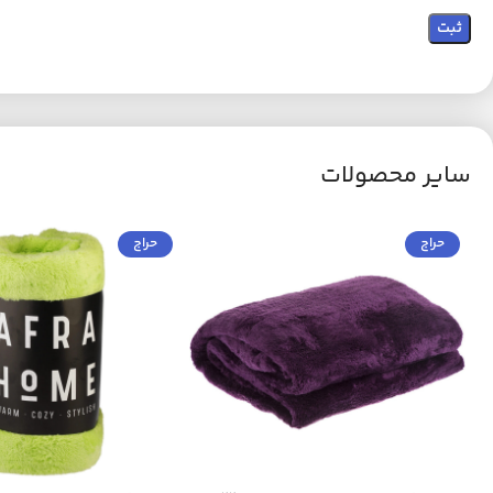
سایر محصولات
حراج
حراج