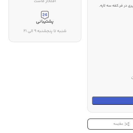
افتخار ماست
 در فر,کفه سه لایه,
پشتیبانی
شنبه تا پنجشنبه ۹ الی ۲۱
مقایسه