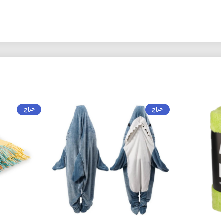
حراج
حراج