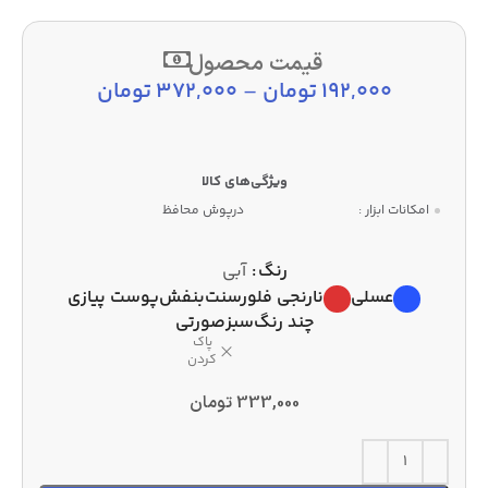
قیمت محصول
192,000
تومان
–
372,000
تومان
امکانات ابزار :
درپوش محافظ
رنگ
آبی
عسلی
نارنجی فلورسنت
بنفش
پوست پیازی
چند رنگ
سبز
صورتی
پاک
کردن
333,000
تومان