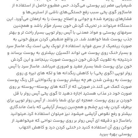
شیمیایی مضر زیر پوستی می‌گردد. حس مطبوع حاصل از استفاده از
ماساژور گوی یخی سبب رفع خستگی‌های ناشی از استرس‌ها و
فشارهای روزمره شده و جوانی و اصلاح پوست را به ارمغان می‌آورد. این
دستگاه میتواند در تحریک گردش خون بسیار مؤثر باشد و همچنین
سرمهای پوستی و مواد معدنی با آیس رولر توپی بسیار راحت تر و بهتر
جذب پوست شما خواهند شد. در واقع منقبض کردن عروق خونی به
صورت ریتمیک از سری فواید استفاده از توپک یخی است.یک ماساژ سرد
و بسیار خنک روی پوست می تواند اکسیژن بیشتری به پوست برساند و
درنتیجه به تقویت گردش خون درپوست صورت بینجامد و این گردش
خون برای پوست شما بسیار مفید و ضروری میباشد. ماساژ سرد با آیس
رولر توپی (گوی یخی) با کاهش رنگدانه ها و لکه های تیره ی روی
پوست به روشن شدن هر چه بیشتر پوست و یکنواختی کل رنگ پوست
صورت کمک می کند.در صورتی که از آکنه های پوسته-پوسته بر روی
صورت خود در عذاب هستید اجازه دهید تا گوی یخی آیس رولر با قل
خوردن بر روی پوست، معجزه ای برای شما باشند. از آیس رولر توپی برای
برطرف کردن پف زیر چشم و همچنین زیرساز آرایشی که باعث ماندگاری
بیشتر و رفع نقوص آرایشی میشود نیز میتوان استفاده کرد.میتوانید
باماساژ دو دقیقه ای آیس رولر بر روی پوست نواحی که میخواهید از
موکن روی آن استفاده کنید در خنثی کردن درد و کاهش التهاب
پوستی بهره ببرید