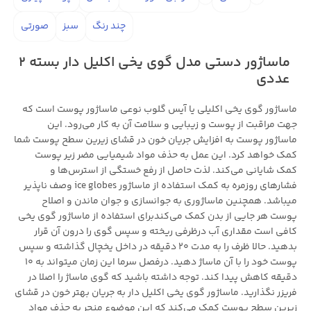
چند رنگ
سبز
صورتی
ماساژور دستی مدل گوی یخی اکلیل دار بسته 2
عددی
ماساژور گوی یخی اکلیلی یا آیس گلوب نوعی ماساژور پوست است که
جهت مراقبت از پوست و زیبایی و سلامت آن به کار می‌رود. این
ماساژور پوست به افزایش جریان خون در قشای زیرین سطح پوست شما
کمک خواهد کرد. این عمل به حذف مواد شیمیایی مضر زیر پوست
کمک شایانی می‌کند. لذت حاصل از رفع خستگی‌ از استرس‌ها و
فشارهای روزمره به کمک استفاده از ماساژور ice globes وصف ناپذیر
میباشد. همچنین ماساژوری به جوانسازی و جوان ماندن و اصلاح
پوست هر جایی از بدن کمک می‌کندبرای استفاده از ماساژور گوی یخی
کافی است مقداری آب درظرفی ریخته و سپس گوی را درون آن قرار
بدهید. حالا ظرف را به مدت 20 دقیقه در داخل یخچال گذاشته و سپس
پوست خود را با آن ماساژ دهید. درفصل سرما این زمان میتواند به 10
دقیقه کاهش پیدا کند. توجه داشته باشید که گوی ماساژ را اصلا در
فریزر نگذارید. ماساژور گوی یخی اکلیل دار به جریان بهتر خون در قشای
زیرین سطح پوست کمک می‌کند که این موضوع منجر به حذف مواد