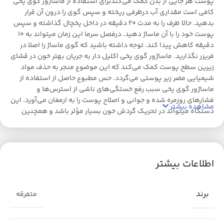
پوست هر جایی از بدن کمک می‌کندبرای استفاده از ماساژور گوی یخی
کافی است مقداری آب درظرفی ریخته و سپس گوی را درون آن قرار
بدهید. حالا ظرف را به مدت 20 دقیقه در داخل یخچال گذاشته و سپس
پوست خود را با آن ماساژ دهید. درفصل سرما این زمان میتواند به 10
دقیقه کاهش پیدا کند. توجه داشته باشید که گوی ماساژ را اصلا در
فریزر نگذارید. ماساژور گوی یخی اکلیل دار به جریان بهتر خون در قشای
زیرین سطح پوست کمک می‌کند که این موضوع منجر به حذف مواد
شیمیایی مضر زیر پوستی می‌گردد. حس مطبوع حاصل از استفاده از
ماساژور گوی یخی سبب رفع خستگی‌های ناشی از استرس‌ها و
فشارهای روزمره شده و جوانی و اصلاح پوست را به ارمغان می‌آورد. این
مشاهده بیشتر
دستگاه میتواند در تحریک گردش خون بسیار مؤثر باشد و همچنین
سرمهای پوستی و مواد معدنی با آیس رولر توپی بسیار راحت تر و بهتر
جذب پوست شما خواهند شد. در واقع منقبض کردن عروق خونی به
صورت ریتمیک از سری فواید استفاده از توپک یخی است.یک ماساژ سرد
و بسیار خنک روی پوست می تواند اکسیژن بیشتری به پوست برساند و
اطلاعات بیشتر
درنتیجه به تقویت گردش خون درپوست صورت بینجامد و این گردش
خون برای پوست شما بسیار مفید و ضروری میباشد. ماساژ سرد با آیس
رولر توپی (گوی یخی) با کاهش رنگدانه ها و لکه های تیره ی روی
برند
متفرقه
پوست به روشن شدن هر چه بیشتر پوست و یکنواختی کل رنگ پوست
صورت کمک می کند.در صورتی که از آکنه های پوسته-پوسته بر روی
صورت خود در عذاب هستید اجازه دهید تا گوی یخی آیس رولر با قل