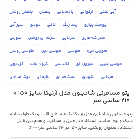
آبی نفتی
ارغوانی
بادمجانی
بنفش
بنفش روشن
پوست پیازی
چند رنگ
خاکی
دودی
سبز آبی
سبز کله غازی
سرخابی
سرمه ای روشن
صورتی
صورتی تیره
طوسی
طوسی تیره
طوسی روشن
طوسی فیلی
فیروزه ای
کالباسی
کروم مات
گل بهی
مرجانی
نخودی
نسکافه ای
نقره ای
نوک مدادی
پتو مسافرتی شادیلون مدل آرنیکا سایز 150 ×
210 سانتی متر
پتو مسافرتی شادیلون مدل آرنیکا یکنفره، طرح قلبی و یک طرف ساده
سبک و نرم، مناسب استفاده در منزل یا مسافرت و همچنین قابل
استفاده بعنوان روتختی. سایز 150 در 210 سانتی متر(+-2)