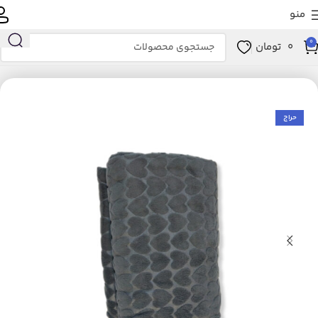
منو
0
0
تومان
خانه
خانه و آشپزخانه
خواب
پتو
حراج