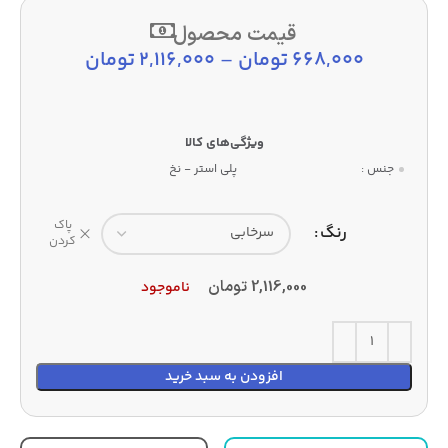
قیمت محصول
668,000
تومان
–
2,116,000
تومان
جنس :
پلی استر - نخ
پاک
رنگ
کردن
2,116,000
تومان
ناموجود
افزودن به سبد خرید