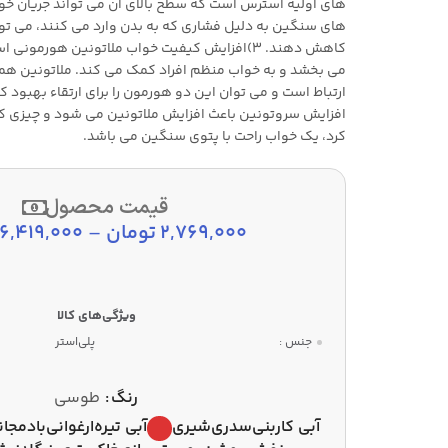
های اولیه استرس است که سطح بالای آن می تواند جریان خون 
های سنگین به دلیل فشاری که به بدن وارد می کنند، می توا
کاهش دهند. 3)افزایش کیفیت خواب ملاتونین هورمون
می بخشد و به خواب منظم افراد کمک می کند. ملاتونین هم
ارتباط است و می توان این دو هورمون را برای ارتقاء بهبود ک
افزایش سروتونین باعث افزایش ملاتونین می شود و چیزی که
کرد، یک خواب راحت با پتوی سنگین می باشد.
قیمت محصول
2,769,000
تومان
–
6,419,000
جنس :
پلی‌استر
رنگ
طوسی
آبی کاربنی
سدری
شیری
آبی تیره
ارغوانی
بادمجان