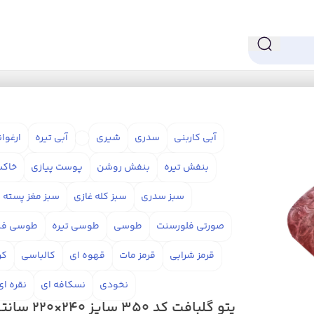
آبی کاربنی
سدری
شیری
آبی تیره
ارغوا
بنفش تیره
بنفش روشن
پوست پیازی
خاکس
سبز سدری
سبز کله غازی
سبز مغز پسته 
صورتی فلورسنت
طوسی
طوسی تیره
طوسی فی
قرمز شرابی
قرمز مات
قهوه ای
کالباسی
کر
نخودی
نسکافه ای
نقره ای
پتو گلبافت کد 350 سایز 240×220 سانتی متر