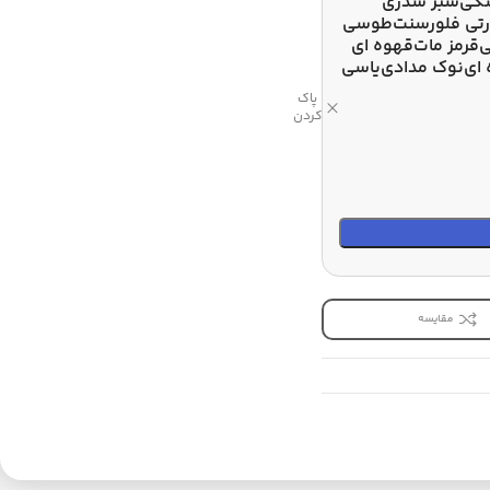
کی
سبز سدری
تی فلورسنت
طوسی
ی
قرمز مات
قهوه ای
 ای
نوک مدادی
یاسی
پاک
کردن
مقایسه