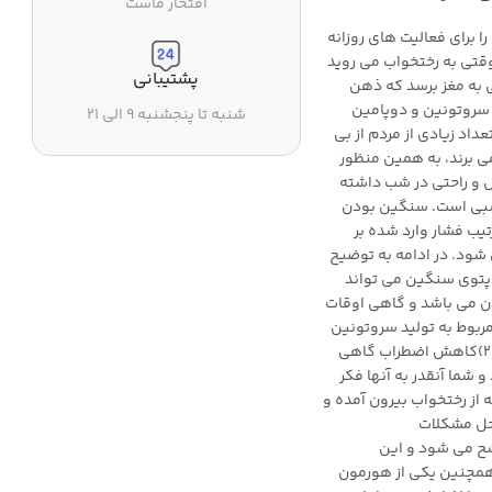
افتخار ماست
 برای فعالیت های روزانه
قتی به رختخواب می روید
پشتیبانی
به مغز برسد که ذهن
سروتونین و دوپامین
شنبه تا پنجشنبه ۹ الی ۲۱
داد زیادی از مردم از بی
ی برند، به همین منظور
ش و راحتی در شب داشته
اسبی است. سنگین بودن
یب فشار وارد شده بر
 شود. در ادامه به توضیح
1)بهبود بیخوابی: یک پتوی سنگین می تواند
دن می باشد و گاهی اوقات
مربوط به تولید سروتونین
کند که یک ماده سمی برای منظم سازی خواب فرد می باشد. 2)کاهش اضطراب گاهی
 شما آنقدر به آنها فکر
 از رختخواب بیرون آمده و
 حل مشکلات
شح می شود و این
همچنین یکی از هورمون