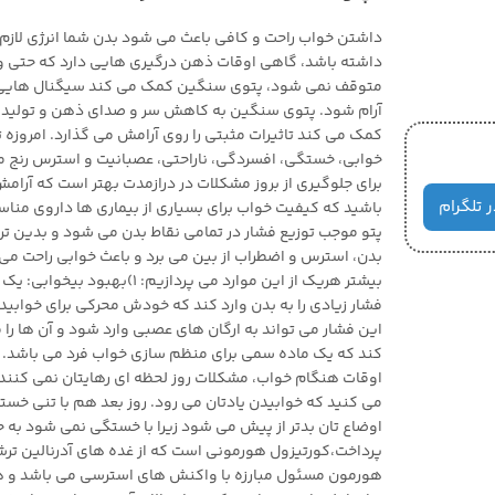
داشتن خواب راحت و کافی باعث می شود بدن شما انرژی لازم را
داشته باشد، گاهی اوقات ذهن درگیری هایی دارد که حتی و
متوقف نمی شود، پتوی سنگین کمک می کند سیگنال هایی 
آرام شود. پتوی سنگین به کاهش سر و صدای ذهن و تولید 
کمک می کند تاثیرات مثبتی را روی آرامش می گذارد. امروزه تع
خوابی، خستگی، افسردگی، ناراحتی، عصبانیت و استرس رنج م
برای جلوگیری از بروز مشکلات در درازمدت بهتر است که آرام
ر تلگرام
باشید که کیفیت خواب برای بسیاری از بیماری ها داروی من
پتو موجب توزیع فشار در تمامی نقاط بدن می شود و بدین ترت
بدن، استرس و اضطراب از بین می برد و باعث خوابی راحت می
بیشتر هریک از این موارد می پردازیم: 
فشار زیادی را به بدن وارد کند که خودش محرکی برای خوابی
این فشار می تواند به ارگان های عصبی وارد شود و آن ها را 
اوقات هنگام خواب، مشکلات روز لحظه ای رهایتان نمی کنند و
می کنید که خوابیدن یادتان می رود. روز بعد هم با تنی خسته
اوضاع تان بدتر از پیش می شود زیرا با خستگی نمی شود به
پرداخت،کورتیزول هورمونی است که از غده های آدرنالین تر
هورمون مسئول مبارزه با واکنش های استرسی می باشد و 