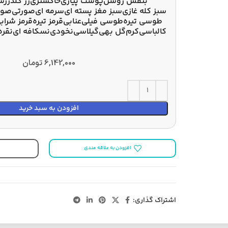
بنفش روشن
پوست پیازی
خاکستری
رز گلد
زرش
سبز کله غازی
سبز مغز پسته ای
سرمه ای
صورتی
صور
طوسی تیره
طوسی فیلی
عنابی
قرمز تیره
قرمز شراب
کالباسی
کرم
گل بهی
گیلاسی
نخودی
نسکافه ای
نقره
6,142,000
تومان
افزودن به سبد خرید
افزودن به علاقه مندی
اشتراک گذاری: