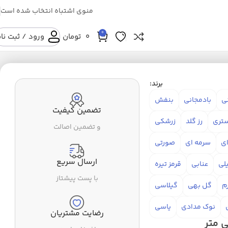
منوی اشتباه انتخاب شده است
0
0
تومان
ورود / ثبت نا
برند:
نی
بادمجانی
بنفش
تضمین کیفیت
تری
رز گلد
زرشکی
و تضمین اصالت
ای
سرمه ای
صورتی
ارسال سریع
لی
عنابی
قرمز تیره
با پست پیشتاز
م
گل بهی
گیلاسی
نوک مدادی
یاسی
رضایت مشتریان