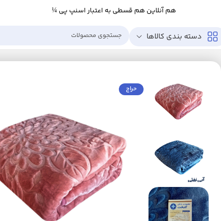
هم آنلاین هم قسطی به اعتبار اسنپ پی ¼
دسته بندی کالاها
خانه
خانه و آشپزخانه
خواب
پتو
پتو گلبافت کد 350 سایز 240×220 سانتی متر
حراج