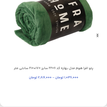
پتو افرا هوم مدل بهاره کد 2206 سایز 170×210 سانتی‌ متر
پ
آبی روشن
آبی فیروزه ای
زرد نباتی
سبز یشمی
سدری
آ
+21
1,036,000
تومان
–
2,816,000
تومان