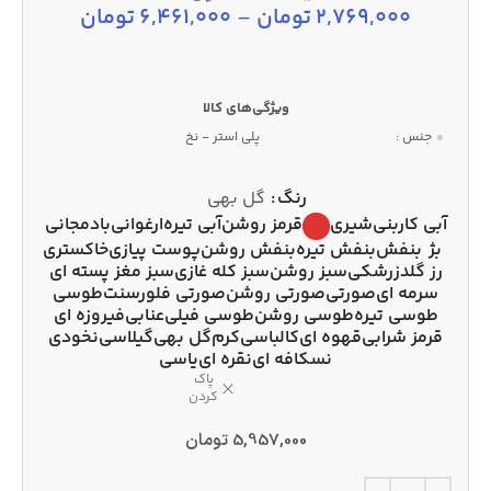
2,769,000
تومان
–
6,461,000
تومان
جنس :
پلی استر - نخ
رنگ
گل بهی
آبی کاربنی
شیری
قرمز روشن
آبی تیره
ارغوانی
بادمجانی
بژ
بنفش
بنفش تیره
بنفش روشن
پوست پیازی
خاکستری
رز گلد
زرشکی
سبز روشن
سبز کله غازی
سبز مغز پسته ای
سرمه ای
صورتی
صورتی روشن
صورتی فلورسنت
طوسی
طوسی تیره
طوسی روشن
طوسی فیلی
عنابی
فیروزه ای
قرمز شرابی
قهوه ای
کالباسی
کرم
گل بهی
گیلاسی
نخودی
نسکافه ای
نقره ای
یاسی
پاک
کردن
5,957,000
تومان