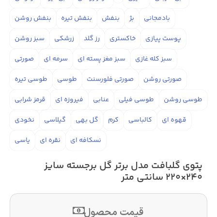
بادمجانی
بژ
بنفش
بنفش تیره
بنفش روشن
پوست پیازی
خاکستری
رز گلد
زرشکی
سبز روشن
سبز کله غازی
سبز مغز پسته ای
سرمه ای
صورتی
صورتی روشن
صورتی فلورسنت
طوسی
طوسی تیره
طوسی روشن
طوسی فیلی
عنابی
فیروزه ای
قرمز شرابی
قهوه ای
کالباسی
کرم
گل بهی
گیلاسی
نخودی
نسکافه ای
نقره ای
یاسی
پتوی گلبافت مدل برتر گل برجسته سایز
240×220 سانتی متر
قیمت محصول