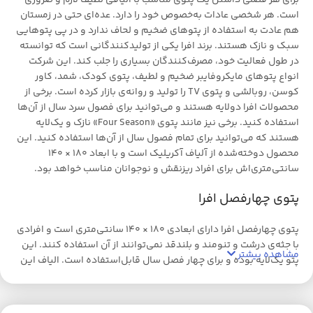
است. هر شخصی عادات به‌خصوص خود را دارد. عده‌ای حتی در زمستان
هم عادت به استفاده از پتوهای ضخیم و لحاف ندارد و در پی پتوهایی
سبک و نازک هستند. برند افرا یکی از تولیدکنندگانی است که توانسته
در طول فعالیت خود، مصرف‌کنندگان بسیاری را جلب کند. این شرکت
انواع پتوهای مایکروفایبر ضخیم و لطیف، پتوی کودک، شمد، کاور
کوسن، روبالشی و پتوی TV را تولید و روانه‌ی بازار کرده است. برخی از
محصولات افرا دولایه هستند و می‌توانید برای فصول سرد سال از آن‌ها
استفاده کنید. برخی نیز مانند پتوی «Four Season» نازک و یک‌لایه
هستند که می‌توانید برای تمام فصول سال از آن‌ها استفاده کنید. این
محصول دوخته‌شده از آلیاف آکریلیک است و با ابعاد 180 × 140
سانتی‌متری‌اش برای افراد ریزنقش و نوجوانان مناسب خواهد بود.
پتوی چهارفصل افرا
پتوی چهارفصل افرا دارای ابعادی 180 × 140 سانتی‌متری است و افرادی
با جثه‌ی درشت و تنومند و بلندقد نمی‌توانند از آن استفاده کنند. این
مشاهده بیشتر
پتو یک‌لایه بوده و برای چهار فصل سال قابل‌استفاده است. الیاف این
پتو آکریلیک بوده و هیچ‌گونه حساسیت و آلرژی فصلی ایجاد نمی‌کند.
در طول زمان خواب، پوست بدن و صورت شما در تماس مستقیم با
سرویس خواب یا پتوست؛ درنتیجه در صورت استفاده از الیاف