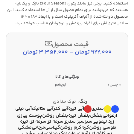
استفاده کنید. برخی نیز مانند پتوی «Four Season» نازک و یک‌لایه
هستند که می‌توانید برای تمام فصول سال از آن‌ها استفاده کنید. این
محصول دوخته‌شده از آلیاف آکریلیک است و با ابعاد 180 × 140
سانتی‌متری‌اش برای افراد ریزنقش و نوجوانان مناسب خواهد بود.
قیمت محصول
922,000
تومان
–
3,352,000
تومان
جنس :
ابریشم
رنگ
نوک مدادی
سدری
آبی تیره
آبی کدر
آبی متالیک
آبی نیلی
ارغوانی
بنفش
بنفش تیره
بنفش روشن
پوست پیازی
زرد لیمویی
سبز
سبز سدری
سرمه ای
سرمه ای تیره
طوسی روشن
کرم
کرم روشن
گیلاسی
مرجانی
مشکی
نسکافه ای
نقره‌ای مات
نوک مدادی
یاسی
یشمی