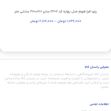
پتو افرا هوم مدل بهاره کد 2206 سایز 170×210 سانتی‌ متر
آبی روشن
آبی فیروزه ای
زرد نباتی
سبز یشمی
سدری
ط
+21
1,036,000
تومان
–
2,816,000
تومان
معرفی رخسان کالا
رخسان کالا، فروشگاهی با سابقه درخشان در عرضه لوازم خانگی و ملزومات
منزل، با محصولاتی با کیفیت و قیمت منصفانه. خرید در رخسان کالا ساده و امن
است و امکان خرید اقساطی هم فراهم شده تا تجربه‌ای راحت و مطمئن داشته
باشید.
اطلاعات تماس