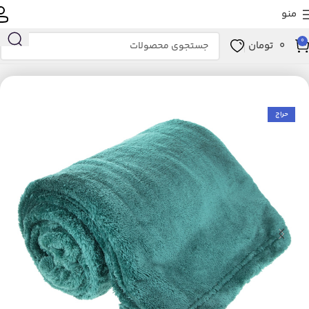
منو
0
0
تومان
خانه
خانه و آشپزخانه
خواب
پتو
حراج