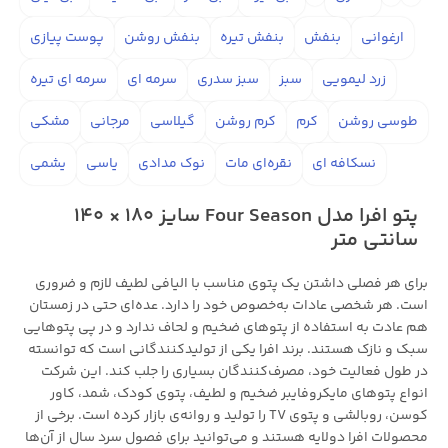
ارغوانی
بنفش
بنفش تیره
بنفش روشن
پوست پیازی
زرد لیمویی
سبز
سبز سدری
سرمه ای
سرمه ای تیره
طوسی روشن
کرم
کرم روشن
گیلاسی
مرجانی
مشکی
نسکافه ای
نقره‌ای مات
نوک مدادی
یاسی
یشمی
پتو افرا مدل Four Season سایز 180 × 140
سانتی متر
برای هر فصلی داشتن یک پتوی مناسب با الیافی لطیف لازم و ضروری
است. هر شخصی عادات به‌خصوص خود را دارد. عده‌ای حتی در زمستان
هم عادت به استفاده از پتوهای ضخیم و لحاف ندارد و در پی پتوهایی
سبک و نازک هستند. برند افرا یکی از تولیدکنندگانی است که توانسته
در طول فعالیت خود، مصرف‌کنندگان بسیاری را جلب کند. این شرکت
انواع پتوهای مایکروفایبر ضخیم و لطیف، پتوی کودک، شمد، کاور
کوسن، روبالشی و پتوی TV را تولید و روانه‌ی بازار کرده است. برخی از
محصولات افرا دولایه هستند و می‌توانید برای فصول سرد سال از آن‌ها