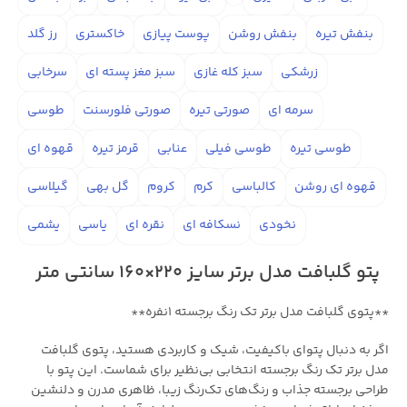
بنفش تیره
بنفش روشن
پوست پیازی
خاکستری
رز گلد
زرشکی
سبز کله غازی
سبز مغز پسته ای
سرخابی
سرمه ای
صورتی تیره
صورتی فلورسنت
طوسی
طوسی تیره
طوسی فیلی
عنابی
قرمز تیره
قهوه ای
قهوه ای روشن
کالباسی
کرم
کروم
گل بهی
گیلاسی
نخودی
نسکافه ای
نقره ای
یاسی
یشمی
پتو گلبافت مدل برتر سایز 220×160 سانتی متر
**پتوی گلبافت مدل برتر تک رنگ برجسته ۱نفره**
اگر به دنبال پتو‌ای باکیفیت، شیک و کاربردی هستید، پتوی گلبافت
مدل برتر تک رنگ برجسته انتخابی بی‌نظیر برای شماست. این پتو با
طراحی برجسته جذاب و رنگ‌های تک‌رنگ زیبا، ظاهری مدرن و دلنشین