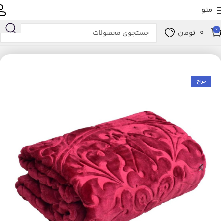
منو
0
0
تومان
خانه
خانه و آشپزخانه
خواب
پتو
حراج