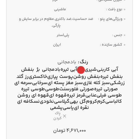
نوع بافت :
ماشینی
ویژگی‌های پتو :
ضد حساسیت,ضد باکتری,مقاوم در برابر سایش و
پارگی,
جنس :
پلی‌استر
کشور سازنده :
ایران
رنگ
بادمجانی
آبی کاربنی
شیری
آبی تیره
بادمجانی
بژ
بنفش
بنفش تیره
بنفش روشن
پوست پیازی
خاکستری
رز گلد
زرشکی
سبز کله غازی
سبز مغز پسته ای
سرخابی
سرمه ای
صورتی تیره
صورتی فلورسنت
طوسی
طوسی تیره
طوسی فیلی
عنابی
قرمز تیره
قهوه ای
قهوه ای روشن
کالباسی
کرم
کروم
گل بهی
گیلاسی
نخودی
نسکافه ای
نقره ای
یاسی
یشمی
پاک
کردن
4,671,000
تومان