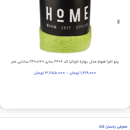
پتو افرا هوم مدل بهاره لاواترا کد 2206 سایز 170×220 سانتی‌ متر
آبی فیروزه ای
سبز فلورسنت
سدری
نارنجی
+16
1,419,000
تومان
–
3,755,000
تومان
معرفی رخسان کالا