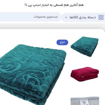
هم آنلاین هم قسطی به اعتبار اسنپ پی ¼
دسته بندی کالاها
خانه
خانه و آشپزخانه
خواب
پتو
پتو گلبافت مدل برتر گل برجسته سایز 220×240 سانتی متر
حراج