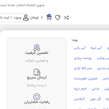
منوی اشتباه انتخاب شده است
0
0
تومان
ورود / ثبت نا
برند:
ی
آبی تیره
آبی یخی
تضمین کیفیت
 روشن
پوست پیازی
و تضمین اصالت
ز سدری
سبز کله غازی
ارسال سریع
وشن
صورتی فلورسنت
با پست پیشتاز
لی
عنابی
قرمز تیره
م
گل بهی
گیلاسی
رضایت مشتریان