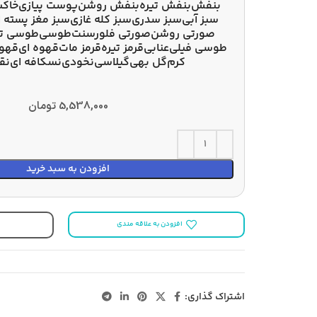
بنفش
بنفش تیره
بنفش روشن
پوست پیازی
خاکس
سبز آبی
سبز سدری
سبز کله غازی
سبز مغز پسته ا
صورتی روشن
صورتی فلورسنت
طوسی
طوسی تی
طوسی فیلی
عنابی
قرمز تیره
قرمز مات
قهوه ای
قهوه
کرم
گل بهی
گیلاسی
نخودی
نسکافه ای
نقر
5,538,000
تومان
افزودن به سبد خرید
افزودن به علاقه مندی
اشتراک گذاری: