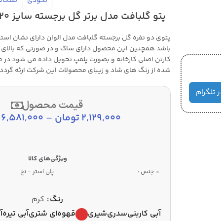
نخودی
نسکاف
پتو گلبافت مدل برتر گل برجسته سایز 220×240 سانتی متر
پتوی دو نفره گل برجسته گلبافت مدل الوان دارای نشان استان
کارتن اصلی کارخانه و بصورت پلمپ تحویل داده می شود در
شده از رنگ های شاد و زیبای محصولات این شرکت ارئه گردد.
ر تلگرام
قیمت محصول
2,129,000
تومان
–
6,581,000
جنس :
پلی استر - نخ
رنگ
کرم
آبی کاربنی
سدری
شیری
قهوه‌ای شتری
آبی تیره
آ