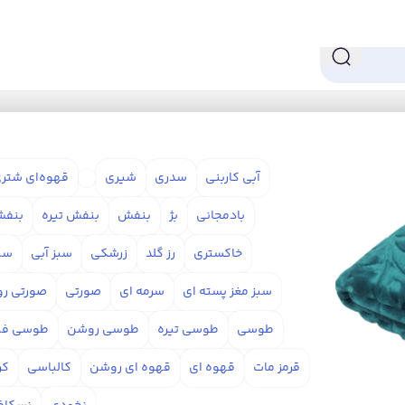
آبی کاربنی
سدری
شیری
قهوه‌ای شتر
بادمجانی
بژ
بنفش
بنفش تیره
بنفش
خاکستری
رز گلد
زرشکی
سبز آبی
سب
سبز مغز پسته ای
سرمه ای
صورتی
صورتی ر
طوسی
طوسی تیره
طوسی روشن
طوسی فی
قرمز مات
قهوه ای
قهوه ای روشن
کالباسی
کر