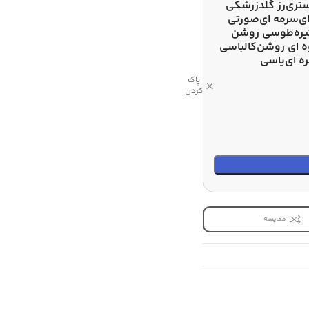
تری
رز گلد
زرشکی
ی
سرمه ای
صورتی
ره
طوسی روشن
 ای روشن
کالباسی
ه ای
یاسی
پاک
کردن
مقایسه