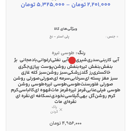
2,201,000
تومان
–
5,325,000
تومان
جنس :
پلی استر - نخ
رنگ
طوسی تیره
آبی کاربنی
سدری
شیری
آبی نفتی
ارغوانی
بادمجانی
بژ
بنفش
بنفش تیره
بنفش روشن
پوست پیازی
جگری
خاکستری
رز گلد
زرشکی
سبز روشن
سبز کله غازی
سبز مغز پسته ای
سرخابی
سرمه ای
صورتی
صورتی روشن
صورتی فلورسنت
طوسی
طوسی تیره
طوسی روشن
طوسی فیلی
عنابی
قرمز تیره
قرمز مات
قهوه ای
کالباسی
کرم
کرم روشن
گل بهی
گیلاسی
نخودی
نسکافه ای
نقره ای
نقره‌ای مات
پاک
کردن
4,956,000
تومان