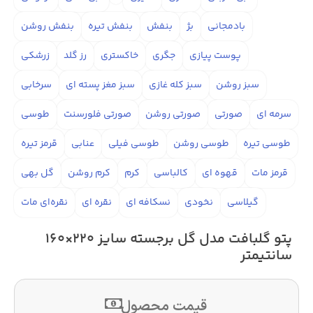
بادمجانی
بژ
بنفش
بنفش تیره
بنفش روشن
پوست پیازی
جگری
خاکستری
رز گلد
زرشکی
سبز روشن
سبز کله غازی
سبز مغز پسته ای
سرخابی
سرمه ای
صورتی
صورتی روشن
صورتی فلورسنت
طوسی
طوسی تیره
طوسی روشن
طوسی فیلی
عنابی
قرمز تیره
قرمز مات
قهوه ای
کالباسی
کرم
کرم روشن
گل بهی
گیلاسی
نخودی
نسکافه ای
نقره ای
نقره‌ای مات
پتو گلبافت مدل گل برجسته سایز 220×160
سانتیمتر
قیمت محصول