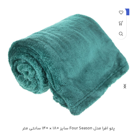
حراج
ح
پتو افرا مدل Four Season سایز 180 × 140 سانتی متر
سدری
آبی تیره
+24