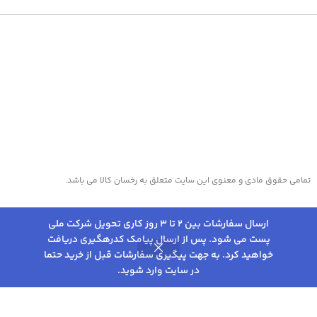
تمامی حقوق مادی و معنوی این سایت متعلق به رخسان کالا می باشد.
تماس با ما 8:00 تا 16:00 09136604547
ارسال سفارشات بین 2 تا 3 روز کاری تحویل شرکت ملی
پست می شود. پس از ارسال پیامک کدرهگیری دریافت
2,201,000
تومان
پیگیری سفارش از طریق واتساپ کلیک کنید
👇
انتخاب
پتو گلبافت مدل
خواهید کرد. به جهت پیگیری سفارشات قبل از خرید حتما
0
–
گل برجسته سایز
گزینه
در سایت وارد شوید.
220×160 سانتیمتر
روشگاه
علاقه مندی
سبد خرید
حساب کاربری من
ها
5,325,000
تومان