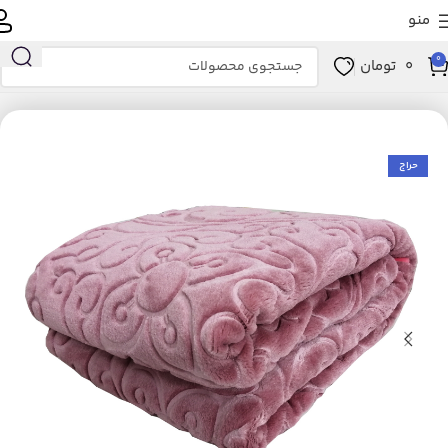
منو
0
0
تومان
خانه
خانه و آشپزخانه
خواب
پتو
حراج