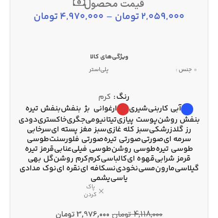
قیمت محصول
2,059,000
تومان
–
4,970,000
تومان
جنس :
پلی‌استر
رنگ
کرم
آبی کاربنی
شیری
ارغوانی
بژ
بنفش
بنفش تیره
بنفش روشن
پوست پیازی
تیتانیومی
جگری
خاکستری
دودی
رز گلد
زرشکی
سبز کله غازی
سبز مغز پسته ای
سرخابی
سرمه ای
صورتی
صورتی تیره
صورتی فلورسنت
طوسی
طوسی تیره
طوسی روشن
طوسی فیلی
عنابی
قرمز تیره
قرمز شرابی
قهوه ای
کالباسی
کرم
کرم روشن
گل بهی
گیلاسی
مارون
مسی
نخودی
نسکافه ای
نقره ای
نوک مدادی
یاسی
یشمی
پاک
کردن
4,118,000
تومان
3,976,000
تومان