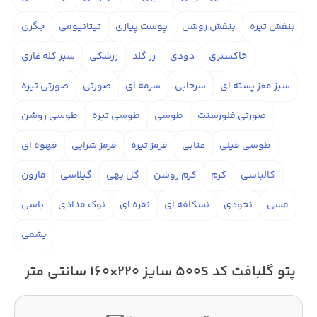
بنفش تیره
بنفش روشن
پوست پیازی
تیتانیومی
جگری
خاکستری
دودی
رز گلد
زرشکی
سبز کله غازی
سبز مغز پسته ای
سرخابی
سرمه ای
صورتی
صورتی تیره
صورتی فلورسنت
طوسی
طوسی تیره
طوسی روشن
طوسی فیلی
عنابی
قرمز تیره
قرمز شرابی
قهوه ای
کالباسی
کرم
کرم روشن
گل بهی
گیلاسی
مارون
مسی
نخودی
نسکافه ای
نقره ای
نوک مدادی
یاسی
یشمی
پتو گلبافت کد 500S سایز 220×160 سانتی متر