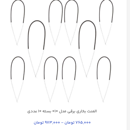
المنت بخاری برقی مدل 010 بسته 10 عددی
خاکستری روشن
استیل
چند رنگ
نقره ای
765,000
تومان
–
973,000
تومان