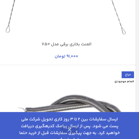
المنت بخاری برقی مدل 750
نقره ای
91,000
تومان
حراج
اتمام موجودی
ارسال سفارشات بین 2 تا 3 روز کاری تحویل شرکت ملی
پست می شود. پس از ارسال پیامک کدرهگیری دریافت
خواهید کرد. به جهت پیگیری سفارشات قبل از خرید حتما
0