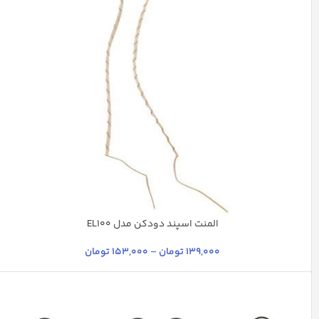
المنت اسپند دودکن مدل EL100
چند رنگ
نقره ای
139,000
تومان
–
153,000
تومان