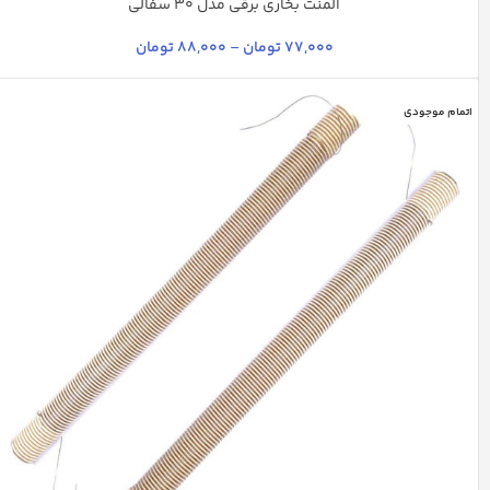
المنت بخاری برقی مدل 30 سفالی
استخوانی
چند رنگ
سفید
کرم
77,000
تومان
–
88,000
تومان
اتمام موجودی